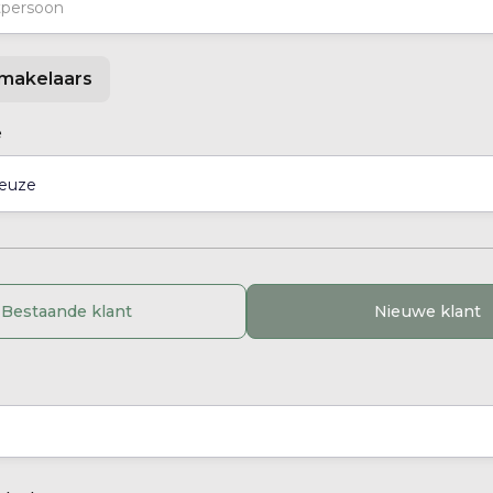
makelaars
e
Bestaande klant
Nieuwe klant