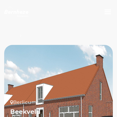
Projecten
Beekveld
Berlicum
Beekveld