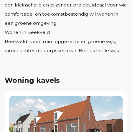
een kleinschalig en bijzonder project, ideaal voor wie
comfortabel en toekomstbestendig wil wonen in
een groene omgeving.
Wonen in Beekveld
Beekveld is een ruim opgezette en groene wijk,
direct achter de dorpskern van Berlicum. De wijk
combineert het karakter van een gezellig Brabants
dorp met de kwaliteit en duurzaamheid van
nieuwbouw. De royale opzet, het vele groen en de
Woning kavels
prachtig aangelegde waterloop geven de buurt
een ontspannen en sfeervolle uitstraling.
Wilt u wonen in een ruim opgezette wijk met een
dorps karakter en een prachtige waterloop, dan is
het belangrijk om u tijdig in te schrijven.