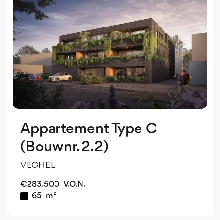
v
o
v
Appartement Type C
(Bouwnr. 2.2)
VEGHEL
€
283.500
V.O.N.
65
m²