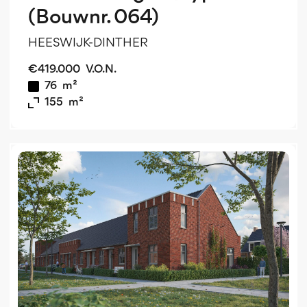
(Bouwnr. 064)
HEESWIJK-DINTHER
€
419.000
V.O.N.
76
m²
155
m²
v
o
v