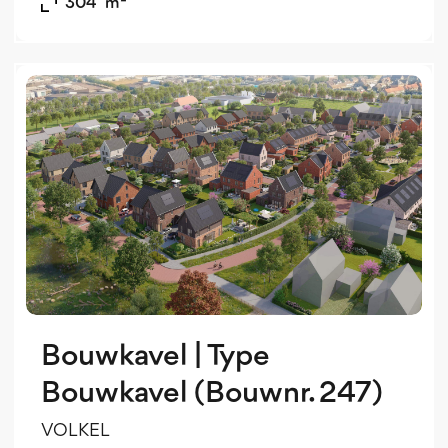
304
m²
o
o
Bouwkavel | Type
Bouwkavel (Bouwnr. 247)
VOLKEL