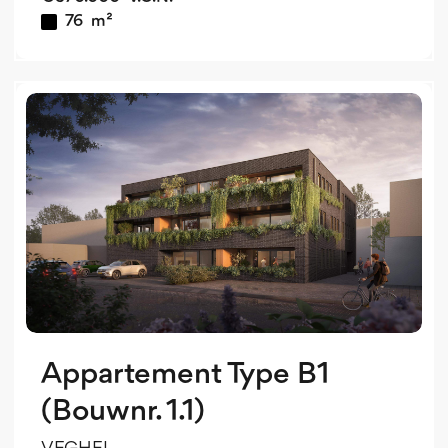
76
m²
v
o
v
Appartement Type B1
(Bouwnr. 1.1)