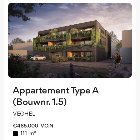
v
o
v
Appartement Type A
(Bouwnr. 1.5)
VEGHEL
€
485.000
V.O.N.
111
m²