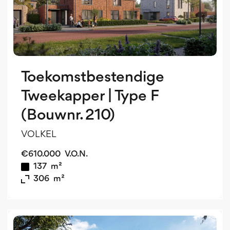
Toekomstbestendige
Tweekapper | Type F
(Bouwnr. 210)
VOLKEL
€
610.000
V.O.N.
137
m²
306
m²
v