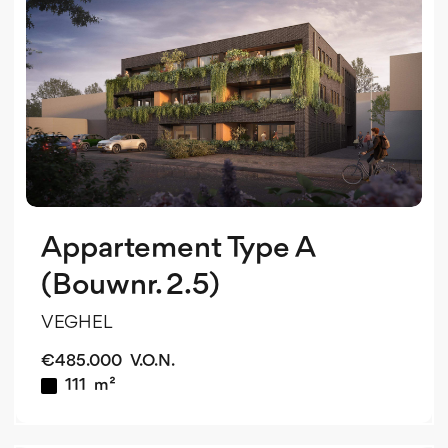
o
Appartement Type A
(Bouwnr. 2.5)
VEGHEL
€
485.000
V.O.N.
111
m²