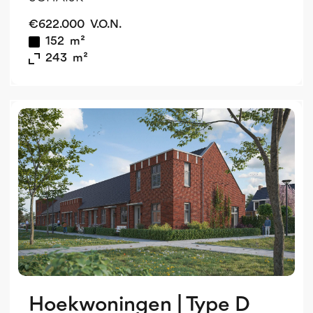
€
622.000
V.O.N.
152
m²
243
m²
v
o
v
Hoekwoningen | Type D