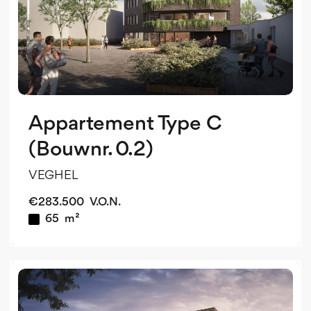
Appartement Type C
(Bouwnr. 0.2)
VEGHEL
€
283.500
V.O.N.
65
m²
v
o
v