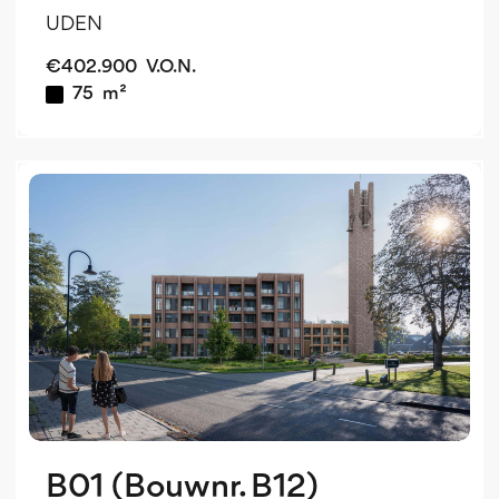
UDEN
€
402.900
V.O.N.
75
m²
v
o
v
B01 (Bouwnr. B12)