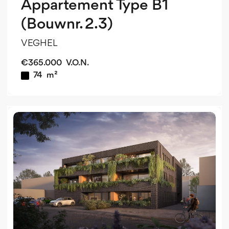
Appartement Type B1
(Bouwnr. 2.3)
VEGHEL
€
365.000
V.O.N.
74
m²
v
o
v