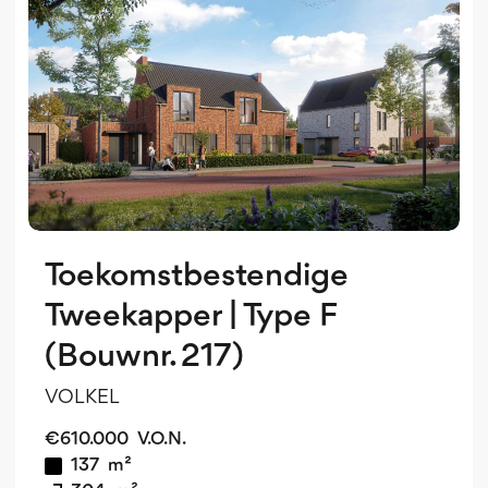
o
v
Toekomstbestendige
Tweekapper | Type F
(Bouwnr. 217)
VOLKEL
€
610.000
V.O.N.
137
m²