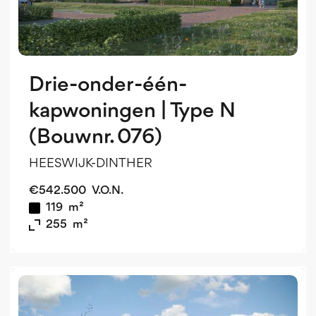
Drie-onder-één-
kapwoningen | Type N
(Bouwnr. 076)
HEESWIJK-DINTHER
€
542.500
V.O.N.
119
m²
255
m²
o
o