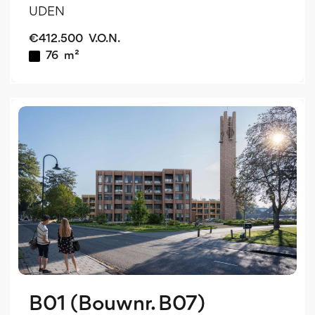
UDEN
€
412.500
V.O.N.
76
m²
b
B01 (Bouwnr. B07)