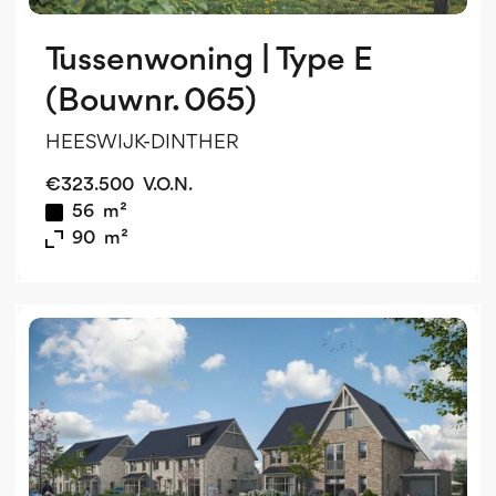
Tussenwoning | Type E
(Bouwnr. 065)
HEESWIJK-DINTHER
€
323.500
V.O.N.
56
m²
90
m²
v
o
v