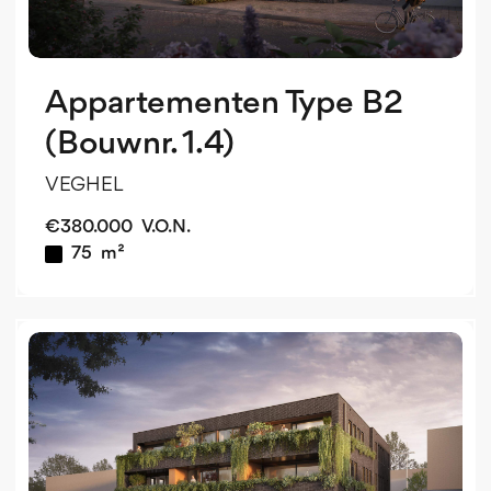
Appartementen Type B2
(Bouwnr. 1.4)
VEGHEL
€
380.000
V.O.N.
75
m²
v
o
v