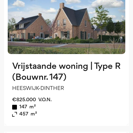
Vrijstaande woning | Type R
(Bouwnr. 147)
HEESWIJK-DINTHER
€
825.000
V.O.N.
147
m²
457
m²