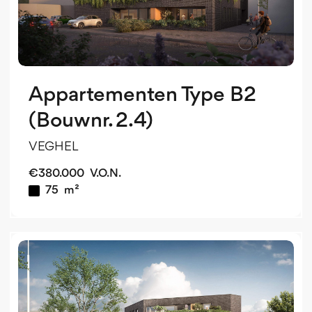
Appartementen Type B2
(Bouwnr. 2.4)
VEGHEL
€
380.000
V.O.N.
75
m²
v
o
v