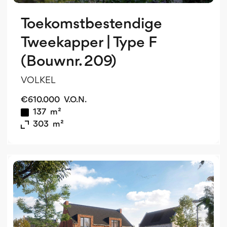
Toekomstbestendige
Tweekapper | Type F
(Bouwnr. 209)
VOLKEL
€
610.000
V.O.N.
137
m²
303
m²
o
o