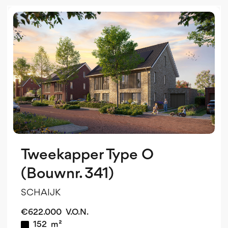
b
Tweekapper Type O
(Bouwnr. 341)
SCHAIJK
€
622.000
V.O.N.
152
m²