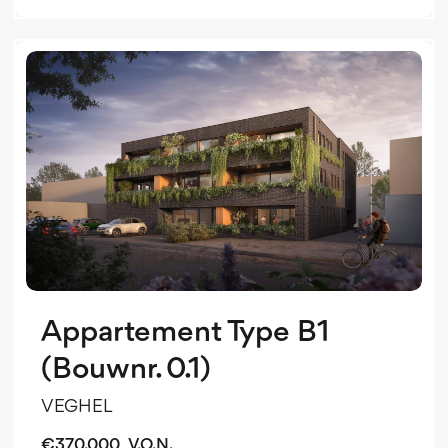
b
Appartement Type B1
(Bouwnr. 0.1)
VEGHEL
€
370.000
V.O.N.