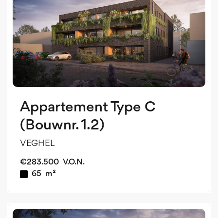
Appartement Type C
(Bouwnr. 1.2)
VEGHEL
€
283.500
V.O.N.
65
m²