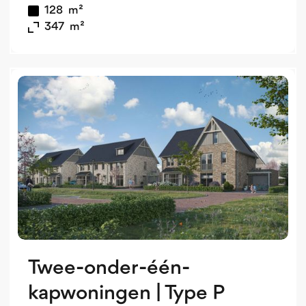
128
m²
347
m²
v
o
v
Twee-onder-één-
kapwoningen | Type P