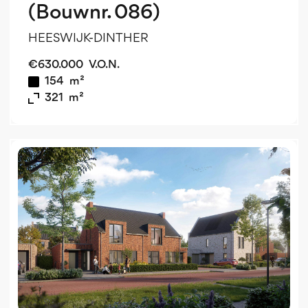
(Bouwnr. 086)
HEESWIJK-DINTHER
€
630.000
V.O.N.
154
m²
321
m²
v
o
v