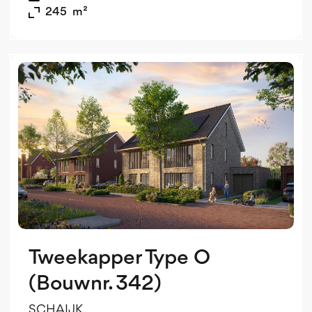
245
m²
b
Tweekapper Type O
(Bouwnr. 342)
SCHAIJK