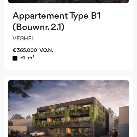
Appartement Type B1
(Bouwnr. 2.1)
VEGHEL
€
365.000
V.O.N.
74
m²
v
o
v