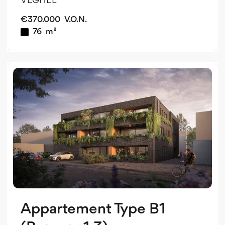
VEGHEL
€
370.000
V.O.N.
76
m²
v
o
v
Appartement Type B1