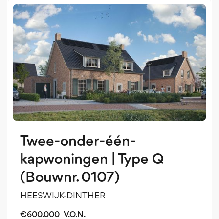
o
o
Twee-onder-één-
kapwoningen | Type Q
(Bouwnr. 0107)
HEESWIJK-DINTHER
€
600.000
V.O.N.