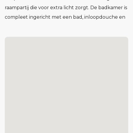
raampartij die voor extra licht zorgt. De badkamer is
compleet ingericht met een bad, inloopdouche en
wasbak. Op de eerste verdieping vind je daarnaast
een separaat toilet. Met de vaste trap bereik je de
zolder, die je helemaal naar eigen wens kunt
indelen.
Lees meer...