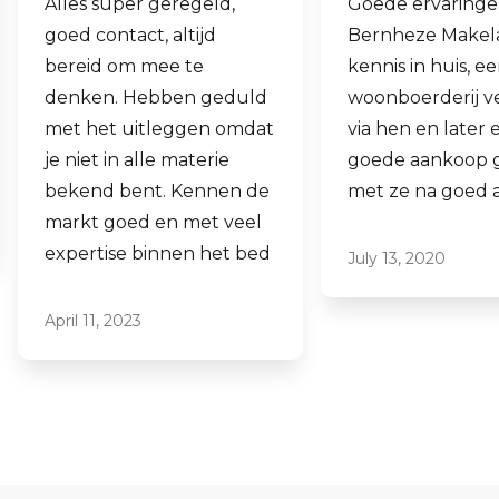
Goede ervaringen met
Fijne makelaar. 
Bernheze Makelaars, veel
al mijn 2e wonin
kennis in huis, eens onze
hen laten verko
woonboerderij verkocht
ook een woning 
via hen en later een
aankopen.
goede aankoop gedaan
Laagdrempelig 
met ze na goed advies.
professioneel, ik
ze graag aan.
July 13, 2020
June 16, 2021