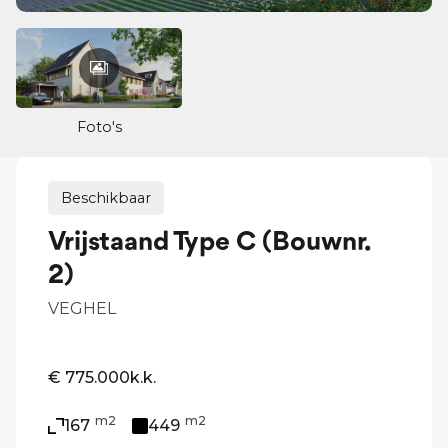
Foto's
Beschikbaar
Vrijstaand Type C (Bouwnr.
2)
VEGHEL
€ 775.000
k.k.
m2
m2
167
449