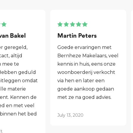
Martin Peters
Henk van Zog
Goede ervaringen met
Fijne makelaar. 
Bernheze Makelaars, veel
al mijn 2e wonin
kennis in huis, eens onze
hen laten verko
woonboerderij verkocht
ook een woning 
via hen en later een
aankopen.
goede aankoop gedaan
Laagdrempelig 
met ze na goed advies.
professioneel, ik
ze graag aan.
July 13, 2020
June 16, 2021