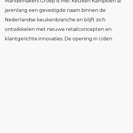
Mandemakers Groep is met Keuken Kampioen al
jarenlang een gevestigde naam binnen de
Nederlandse keukenbranche en blijft zich
ontwikkelen met nieuwe retailconcepten en
klantgerichte innovaties. De opening in Uden
onderstreept de ambitie van het merk om verder
te groeien en te vernieuwen.
Waardevolle toevoeging voor de
regio
De komst van Keuken Kampioen betekent een
duidelijke impuls voor het winkelaanbod in Uden.
Het concept trekt een breed publiek en draagt bij