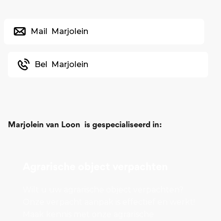
Mail
Marjolein
Bel
Marjolein
Marjolein van Loon
is gespecialiseerd in:
Agrarische object verpachten
Wilt u uw agrarische object verpachten?
Onze verpacht aanpak is effectief en werkt!
Maak kennis met onze agrarische