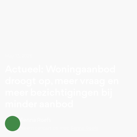
May 13, 2026
Actueel: Woningaanbod
droogt op, meer vraag en
meer bezichtigingen bij
minder aanbod
Fenna Roefs
Neem contact op met
Fenna Roefs