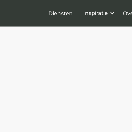
Diensten
Inspiratie
Inspiratie
Diensten
Ove
O