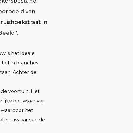
oekersbestand
voorbeeld van
Kruishoekstraat in
eeld''.
w is het ideale
ief in branches
taan. Achter de
gde voortuin. Het
elijke bouwjaar van
d waardoor het
et bouwjaar van de