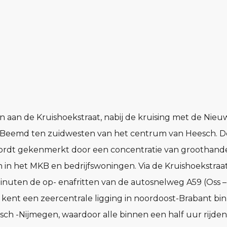
n aan de Kruishoekstraat, nabij de kruising met de Nieuw
e Beemd ten zuidwesten van het centrum van Heesch. D
ordt gekenmerkt door een concentratie van groothande
en in het MKB en bedrijfswoningen. Via de Kruishoekstraa
 minuten de op- enafritten van de autosnelweg A59 (Oss 
 kent een zeercentrale ligging in noordoost-Brabant bi
ch -Nijmegen, waardoor alle binnen een half uur rijden 