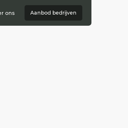
Aanbod bedrijven
Woningaanbod
r ons
ver ons