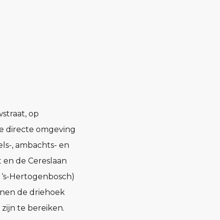
straat, op
e directe omgeving
ls-, ambachts- en
t en de Cereslaan
– ‘s-Hertogenbosch)
nnen de driehoek
zijn te bereiken.