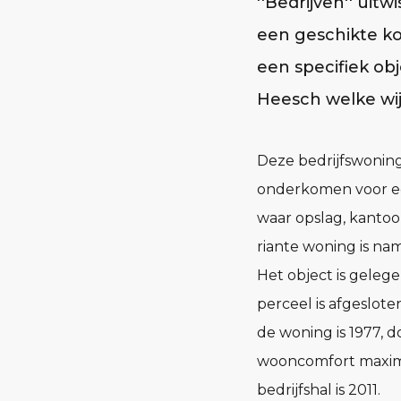
''Bedrijven'' ui
een geschikte ko
een specifiek obj
Heesch welke wij 
Deze bedrijfswoning
onderkomen voor ee
waar opslag, kantoo
riante woning is na
Het object is geleg
perceel is afgeslot
de woning is 1977, 
wooncomfort maxima
bedrijfshal is 2011.