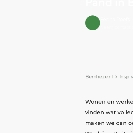
Pand in 
Fenna Roefs
Neem contact 
Bernheze.nl
Inspir
Wonen en werken
vinden wat volle
maken we dan ook