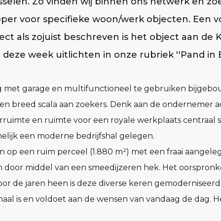
twisselen. Zo vinden wij binnen ons netwerk en z
per voor specifieke woon/werk objecten. Een 
ect als zojuist beschreven is het object aan de 
deze week uitlichten in onze rubriek ''Pand in B
 met garage en multifunctioneel te gebruiken bijgebou
n breed scala aan zoekers. Denk aan de ondernemer act
rruimte en ruimte voor een royale werkplaats centraal s
melijk een moderne bedrijfshal gelegen.
en op een ruim perceel (1.880 m²) met een fraai aangele
en door middel van een smeedijzeren hek. Het oorspronk
door de jaren heen is deze diverse keren gemoderniseer
al is en voldoet aan de wensen van vandaag de dag. H