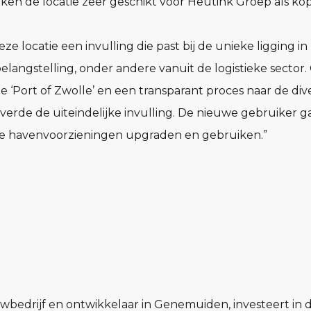
ken de locatie zeer geschikt voor Heutink Groep als kop
e locatie een invulling die past bij de unieke ligging i
elangstelling, onder andere vanuit de logistieke secto
‘Port of Zwolle’ en een transparant proces naar de div
verde de uiteindelijke invulling. De nieuwe gebruiker
de havenvoorzieningen upgraden en gebruiken.”
bedrijf en ontwikkelaar in Genemuiden, investeert in de