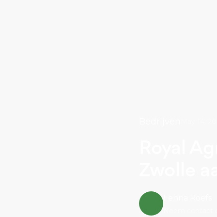
Bedrijven
May 14, 20
Royal Ag
Zwolle a
Fenna Roefs
Neem contact 