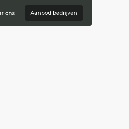
Aanbod bedrijven
Woningaanbod
r ons
ver ons