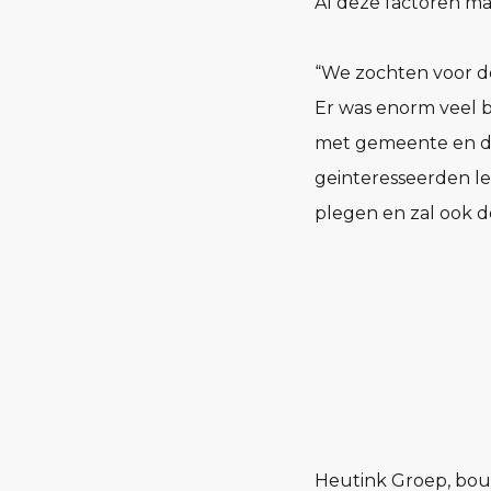
Al deze factoren ma
“We zochten voor dez
Er was enorm veel b
met gemeente en de 
geinteresseerden le
plegen en zal ook 
Heutink Groep, bouw