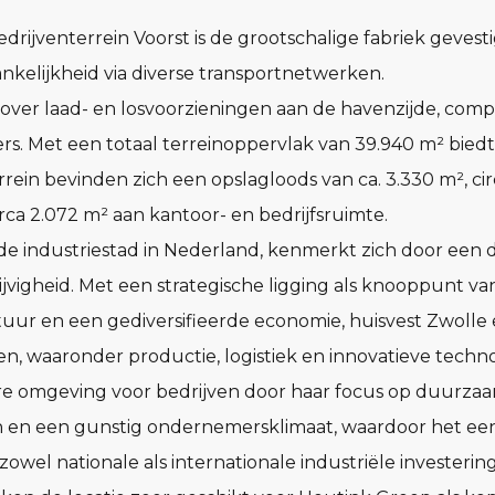
drijventerrein Voorst is de grootschalige fabriek gevest
ankelijkheid via diverse transportnetwerken.
 over laad- en losvoorzieningen aan de havenzijde, com
s. Met een totaal terreinoppervlak van 39.940 m² biedt 
rrein bevinden zich een opslagloods van ca. 3.330 m², ci
rca 2.072 m² aan kantoor- en bedrijfsruimte.
de industriestad in Nederland, kenmerkt zich door een di
ijvigheid. Met een strategische ligging als knooppunt va
uur en een gediversifieerde economie, huisvest Zwolle 
iten, waaronder productie, logistiek en innovatieve techn
re omgeving voor bedrijven door haar focus op duurza
n en een gunstig ondernemersklimaat, waardoor het een
owel nationale als internationale industriële investerin