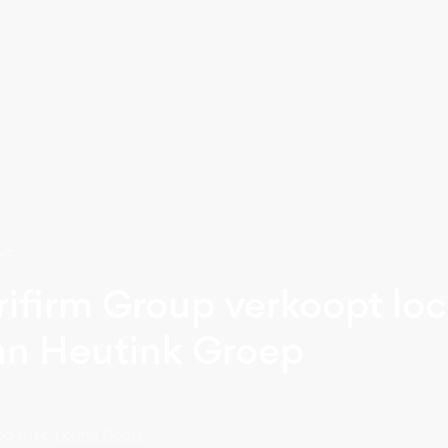
25
rifirm Group verkoopt loc
an Heutink Groep
op met
Fenna Roefs