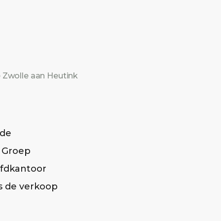
e Zwolle aan Heutink
rde
k Groep
oofdkantoor
s de verkoop