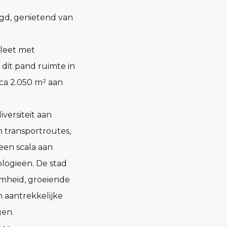
igd, genietend van
pleet met
dit pand ruimte in
rca 2.050 m² aan
versiteit aan
n transportroutes,
een scala aan
ologieën. De stad
amheid, groeiende
 aantrekkelijke
gen.