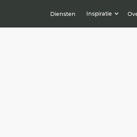
Diensten
Inspiratie
Inspiratie
Diensten
Ove
O