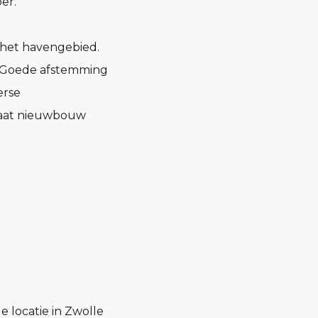
er.
n het havengebied.
r. Goede afstemming
erse
 gaat nieuwbouw
 locatie in Zwolle