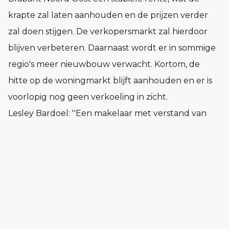
krapte zal laten aanhouden en de prijzen verder
zal doen stijgen. De verkopersmarkt zal hierdoor
blijven verbeteren. Daarnaast wordt er in sommige
regio's meer nieuwbouw verwacht. Kortom, de
hitte op de woningmarkt blijft aanhouden en er is
voorlopig nog geen verkoeling in zicht.
Lesley Bardoel: ''Een makelaar met verstand van
zaken is van belang. Heeft u een object in het
buitengebied of hogere segment en wilt u zich
oriënteren op een verhuisbeweging? Dan komen
wij graag vrijblijvend langs om de mogelijkheden te
bespreken.”