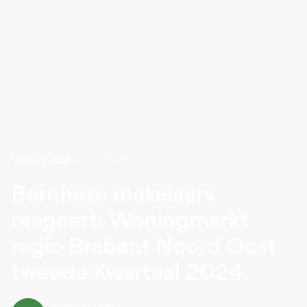
Vastgoed
July 17, 2024
Bernheze makelaars
reageert: Woningmarkt
regio Brabant Noord Oost
tweede Kwartaal 2024