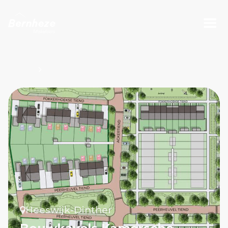
Projecten
Bouwkavels Kamersche Hoef
Heeswijk-Dinther