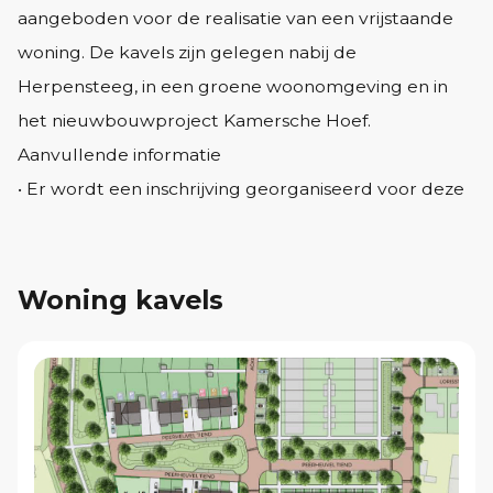
aangeboden voor de realisatie van een vrijstaande
woning. De kavels zijn gelegen nabij de
Herpensteeg, in een groene woonomgeving en in
het nieuwbouwproject Kamersche Hoef.
Aanvullende informatie
• Er wordt een inschrijving georganiseerd voor deze
bouwkavel. Bij interesse kunt u een
inschrijfformulier opvragen. Inschrijven kan tot
uiterlijk maandag 8 december 2025 12.00 uur;
Woning kavels
• De kavel wordt aangeboden met een prijs vanaf €
285.000,- en € 315.000,- vrij op naam. U kunt middels
het inschrijfformulier een bod uitbrengen;
• Voor de bouwkavel geldt een
zelfbewoningsverplichting van 5 jaar;