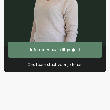
u opvragen bij Bernheze Makelaars. Tevens als u
aanvullende vragen heeft, kunt u bij ons terecht.
Lees meer...
Informeer naar dit project
Ons team staat voor je klaar!