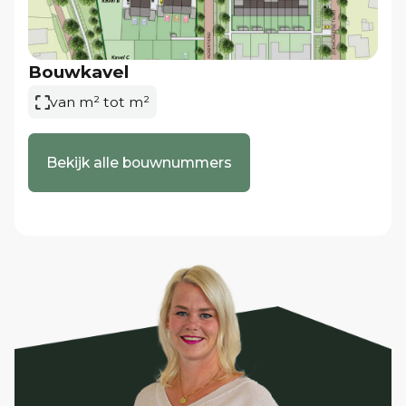
• Koper dient 2 parkeerplaatsen naast elkaar te
realiseren op de kavel;
• Koper dient te voldoen aan het
Bouwkavel
beeldkwaliteitsplan, tevens onderdeel van het
van m² tot m²
inschrijfpakket;
• Koper dient te voldoen aan de regels conform het
Bekijk alle bouwnummers
bestemmingsplan, tevens onderdeel van het
inschrijfpakket.
Interesse?
De inschrijving is geopend en inschrijving is mogelijk
tot uiterlijk maandag 08 december om 12.00 uur.
De bouwkavels worden aangeboden met een vanaf
prijs. Via het inschrijfformulier kunt u een bod
uitbrengen op één of beide kavels. Dit
inschrijfformulier en de aanvullende informatie kunt