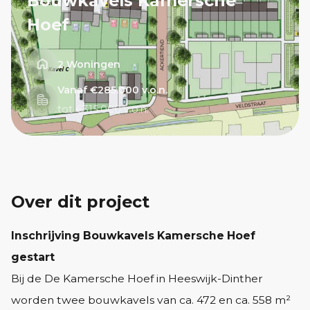
Bouwkavels Kamersche
Hoef
2 Woningen
Vanaf €285.000 v.o.n.
tot €315.000 v.o.n.
Over dit project
Inschrijving Bouwkavels Kamersche Hoef
gestart
Bij de De Kamersche Hoef in Heeswijk-Dinther
worden twee bouwkavels van ca. 472 en ca. 558 m²