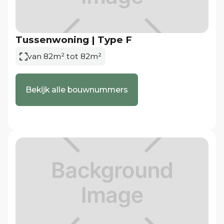
gerealiseerd.
Wonen met alles binnen handbereik
Heeswijk-Dinther biedt de charme van een Brabants
Tussenwoning | Type F
dorp gecombineerd met uitstekende voorzieningen.
van 82m² tot 82m²
Winkels, supermarkten, scholen, sportverenigingen
bevinden zich op korte afstand. Het gezellige
Bekijk alle bouwnummers
dorpscentrum vormt het hart van de gemeenschap
en biedt volop mogelijkheden om elkaar te
ontmoeten.
Interesse?
Je kunt vanaf 26 juni 2026 16.00 uur het
inschrijfpakket opvragen door contact op te nemen
met Bernheze Makelaars via 0413-243818 of door
een email te sturen. Geïnteresseerden die zich reeds
bij de makelaar hebben aangemeld, ontvangen 26