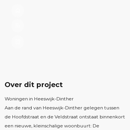
20 Woningen
Vanaf €300.000 v.o.n.
tot €739.000 v.o.n.
Vanaf 82m²
tot 192 m²
Over dit project
Woningen in Heeswijk-Dinther
Aan de rand van Heeswijk-Dinther gelegen tussen
de Hoofdstraat en de Veldstraat ontstaat binnenkort
een nieuwe, kleinschalige woonbuurt: De