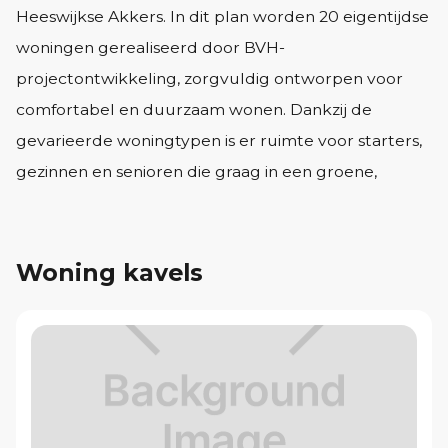
Heeswijkse Akkers. In dit plan worden 20 eigentijdse
woningen gerealiseerd door BVH-
projectontwikkeling, zorgvuldig ontworpen voor
comfortabel en duurzaam wonen. Dankzij de
gevarieerde woningtypen is er ruimte voor starters,
gezinnen en senioren die graag in een groene,
dorpse omgeving willen wonen.
Het aanbod bestaat uit:
• Type A – 2 Geschakelde villa.
Woning kavels
• Type B - 2 Tweekappers.
• Type C – 3 Hoekwoningen met garage.
• Type D – 5 Hoekwoningen.
• Type E - F – 8 tussenwoningen.
Alle 20 woningen worden in één bouwfase