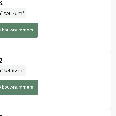
4
 in Uden? Neem dan telefonisch of per mail contact
elaars.
² tot 78m²
lle bouwnummers
2
² tot 82m²
lle bouwnummers