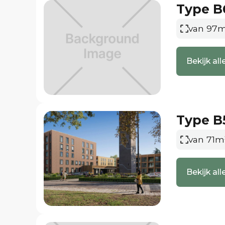
geïsoleerd en worden er duurzame technieken 
Type B
duurzame basis van je woning wordt verzorgd 
van 97m
hier naar eigen wens mee aan de slag.
Warmtepomp
Bekijk a
Met een warmtepomp creëer je het perfecte co
en met respect voor de natuur en het milieu.
Deze lucht wordt door een warmtepomp omgez
water, zorgt voor de gewenste temperatuur in je
Type B
warm en ‘s zomers lekker koel.
van 71m
WTW Unit
Een warmteterugwin unit is een centraal venti
Bekijk a
vervuilde lucht afvoert waarbij het de warme 
alvorens deze de woning in komt. Dit zorgt v
zonder dat er veel warmte verloren gaat wat ui
Interesse?