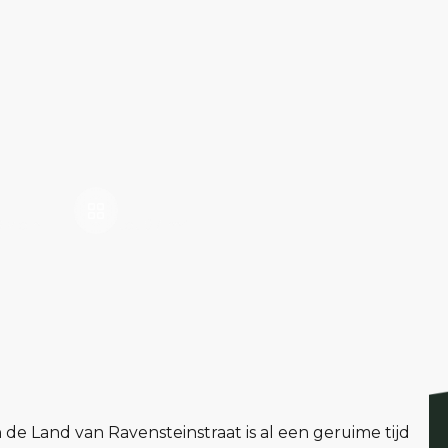
900 v.o.n.
Vanaf 71m²
 v.o.n.
tot 97 m²
 de Land van Ravensteinstraat is al een geruime tijd