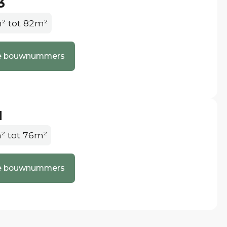
3
² tot 82m²
lle bouwnummers
1
² tot 76m²
lle bouwnummers