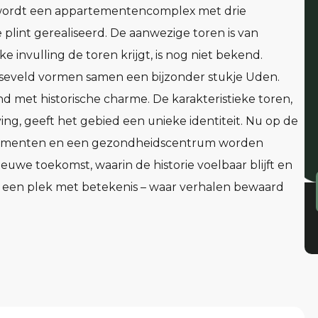
ie wordt een appartementencomplex met drie
lint gerealiseerd. De aanwezige toren is van
 invulling de toren krijgt, is nog niet bekend.
nseveld vormen samen een bijzonder stukje Uden.
d met historische charme. De karakteristieke toren,
ng, geeft het gebied een unieke identiteit. Nu op de
tementen en een gezondheidscentrum worden
euwe toekomst, waarin de historie voelbaar blijft en
op een plek met betekenis – waar verhalen bewaard
tement is dat deze aanzienlijk duurzamer is dan
wbouwappartementen zijn zeer energiezuinig. Dat is
 Daarbij zijn al onze appartementen uitstekend