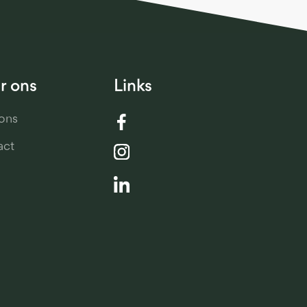
r ons
Links
ons
act