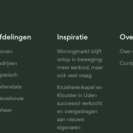
fdelingen
Inspiratie
Ove
onen
Woningmarkt blijft
Over 
volop in beweging:
drijven
Cont
meer aanbod, maar
rarisch
ook veel vraag
itenstate
Kruisherenkapel en
Klooster in Uden
ieuwbouw
succesvol verkocht
eheer
en overgedragen
aan nieuwe
eigenaren