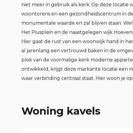
niet meer in gebruik als kerk. Op deze locat
woontorens en een gezondheidscentrum in de p
monumentale waarde en zal blijven staan. Welke
Het Piusplein en de naastgelegen wijk Hoeve
Hier gaat de rust van een woonwijk hand in han
al jarenlang een vertrouwd baken in de omgevi
plek van de voormalige kerk moderne appar
ontwikkeld, krijgt deze markante locatie een ni
waar verbinding centraal staat. Hier woon je 
blijven en nieuwe beginnen.
Klaar voor de toekomst
Een van de voordelen van een nieuwbouwappar
Woning kavels
een oudere woning of appartement. Onze nieu
beter voor het milieu en voor je portemonnee.