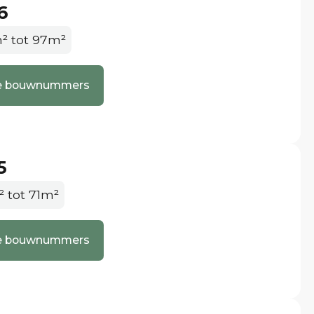
en materialen gebruikt tijdens de bouw. De
6
door Bouwbedrijf van de Ven en na oplevering kun je
² tot 97m²
lle bouwnummers
mfortniveau in je woning tegen betaalbare kosten
 Een warmtepomp haalt warmte uit de buitenlucht.
et in warmte wat, naast het verwarmen van het
 woning. Hierdoor blijft je woning ‘s winters heerlijk
5
² tot 71m²
latiesysteem dat verse lucht de woning in brengt en
lle bouwnummers
lucht gebruikt om de verse lucht eerst op te warmen
oor een gezond binnenklimaat met schone lucht
teindelijk resulteert in energiebesparing.