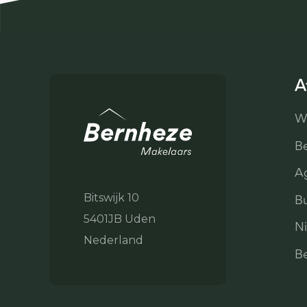
A
W
Be
Ag
Bitswijk 10
Bu
5401JB Uden
N
Nederland
B