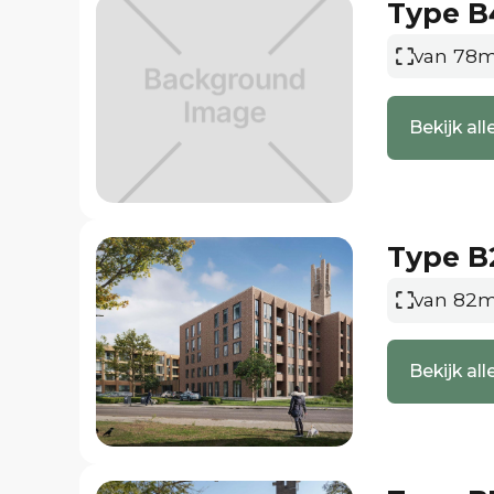
Type B
Heeft u interesse in het nieuwbouwplan Pius X
op met Van der Krabben Uden of Bernheze Mak
van 78m
Bekijk a
Lees meer...
Type B
van 82m
Bekijk a