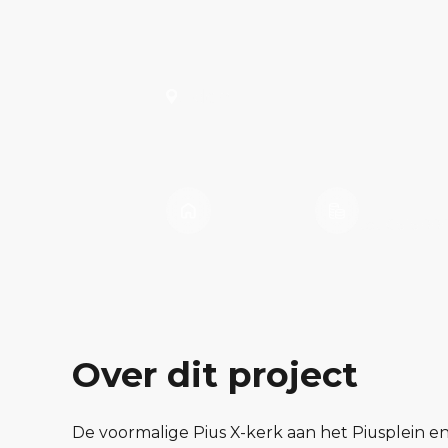
Uden
Pius X
Vanaf €395.
27 Woningen
tot €515.000
Over dit project
De voormalige Pius X-kerk aan het Piusplein en