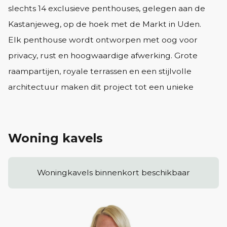
slechts 14 exclusieve penthouses, gelegen aan de
Kastanjeweg, op de hoek met de Markt in Uden.
Elk penthouse wordt ontworpen met oog voor
privacy, rust en hoogwaardige afwerking. Grote
raampartijen, royale terrassen en een stijlvolle
architectuur maken dit project tot een unieke
woonkans midden in het bruisende stadscentrum.
Bijzonderheden:
14 ruime penthouses met luxe afwerking
Woning kavels
Grote buitenruimtes en uitzicht over het centrum
Privacy en comfort in een kleinschalig complex
Woningkavels binnenkort beschikbaar
Gelegen op een prominente locatie aan de Markt
Energiezuinig en toekomstbestendig
Verwachte start verkoop: 2e kwartaal 2026