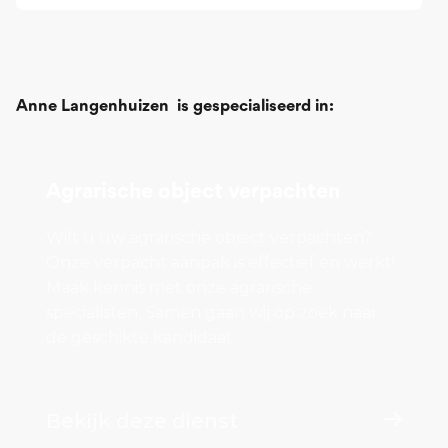
Anne Langenhuizen
is gespecialiseerd in:
Agrarische object verpachten
Wilt u uw agrarische object verpachten?
Onze verpacht aanpak is effectief en werkt!
Maak kennis met onze agrarische
specialisten. Samen gaan wij op zoek naar
de geschikte kandidaat.
Bekijk deze dienst