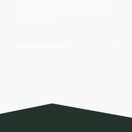
verkoop van agrarische objecten en alles
wat daarbij komt kijken. Maak kennis met
ons team agrarisch!
Bekijk deze dienst