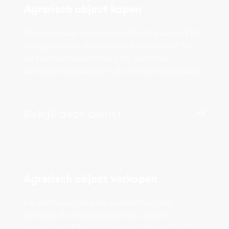
Agrarisch object kopen
Op zoek naar een nieuw object passend bij
uw agrarische activiteiten en wensen? Sla
de handen ineen met één van onze
aankoop specialisten uit ons team agrarisch.
Bekijk deze dienst
Agrarisch object verkopen
De verkoop van een agrarisch object
behoeft de nodige expertise. Onze
agrarische afdeling is gespecialiseerd in de