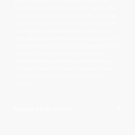
erkende taxateurs. Wij beschikken over
specialistische kennis waardoor wij ten alle
tijden een betrouwbaar en onafhankelijke
waarde kunnen onderbouwen. Door onze
bijzonder ruime certificering bent u ook
voor gespecialiseerde taxatierapporten aan
het juiste adres bij ons zoals rapporten voor
kantoren, winkels, bedrijfscomplexen,
woningen, maar ook voor onroerend goed
als bijvoorbeeld scholen, kloosters, kerken,
toekomstige woningbouwlocaties en
horeca.
Bekijk deze dienst