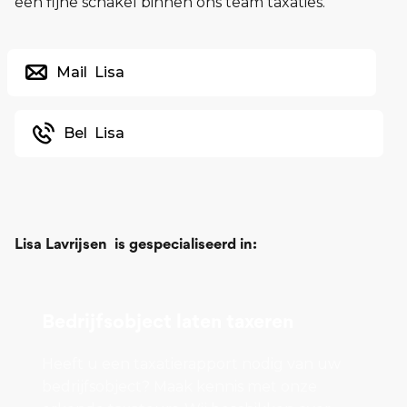
een fijne schakel binnen ons team taxaties.
Mail
Lisa
Bel
Lisa
Lisa Lavrijsen
is gespecialiseerd in:
Bedrijfsobject laten taxeren
Heeft u een taxatierapport nodig van uw
bedrijfsobject? Maak kennis met onze