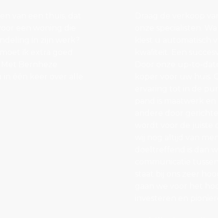
den van een thuis, dat
Draag de verkoop van
 voor een woning die
onze specialisten. W
ndeling in zijn werk?
kiest u automatisch
 moet ik extra goed
kwaliteit. Een succes
? Met Bernheze
Door onze up-to-date
in één keer over alle
koper voor uw huis. 
ervaring tot in de pu
pand is maatwerk en 
andere door gerichte
wordt voor de juiste 
wij nog altijd van m
doeltreffend is dan
communicatie tussen 
staat bij ons zeer ho
gaan we voor het hoog
investeren en pionier