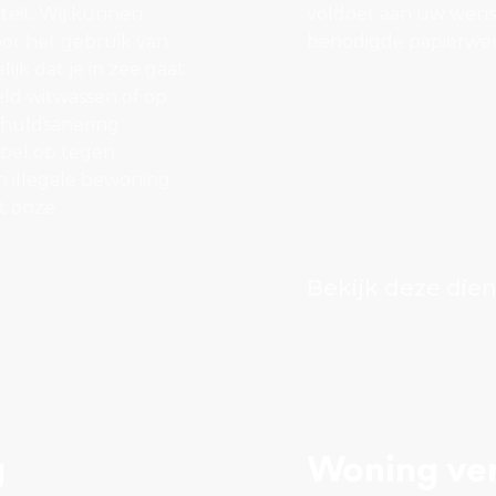
teit. Wij kunnen
voldoet aan uw wense
or het gebruik van
benodigde papierwer
jk dat je in zee gaat
eld witwassen of op
schuldsanering
pel op tegen
n illegale bewoning
t onze
Bekijk deze dien
g
Woning ve