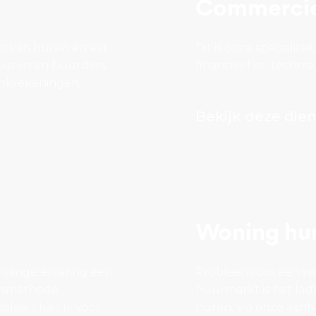
Commercie
n van huren en evt.
Dit is onze specialite
 huren en huurders
financieel en techni
ankrekeningen.
Bekijk deze dien
Woning hu
nlange ervaring een
Probleemloos een wo
ngsmethode
huurmarkt is het las
elaars kies je voor
huren. Via onze aanh