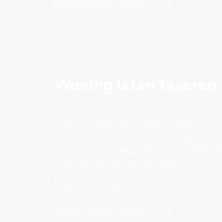
Bekijk deze dienst
Woning laten taxeren
Al jaar en dag uw vertrouwde taxateur. T
enkel en alleen een waarde vaststellen. 
taxeren voorzien wij al meer dan 25 jaar 
gedegen en kwalitatief hoogstaande taxat
ons bijzonder brede scala aan certificerin
gecertificeerde taxateurs weten opdracht
land ons te vinden.
Bekijk deze dienst