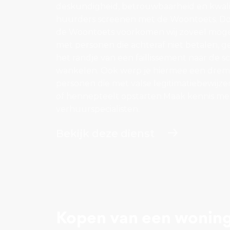
deskundigheid, betrouwbaarheid en kwali
huurders screenen met de Woontoets. Do
de Woontoets voorkomen wij zoveel mogeli
met personen die achteraf niet betalen, g
het randje van een faillissement naar de 
wankelen. Ook werp je hiermee een drem
personen die met valse legitimatiebewijze
of hennepteelt opstarten.Maak kennis me
verhuurspecialisten.
Bekijk deze dienst
Kopen van een wonin