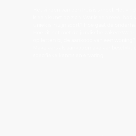
Het vinden van een huis is simpel. Het vin
is een kunst op zich. Wat is een reëel bod
uniek is in zijn soort? Hoe gaat de onderha
Hoe zit het met de juridische zaken?Waar
op letten bij de aankoop van een woning
Makelaars als aankoopmakelaar beschikt u 
specifieke kennis en ervaring.