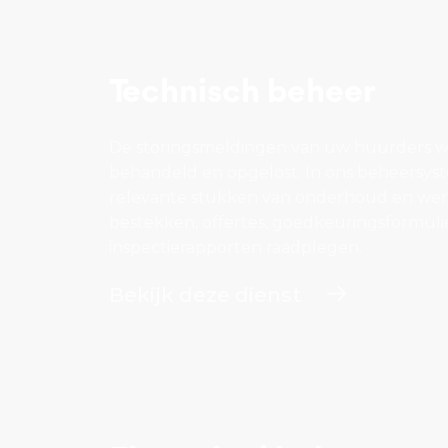
Technisch beheer
De storingsmeldingen van uw huurders w
behandeld en opgelost. In ons beheersys
relevante stukken van onderhoud en we
bestekken, offertes, goedkeuringsformuli
inspectierapporten raadplegen.
Bekijk deze dienst