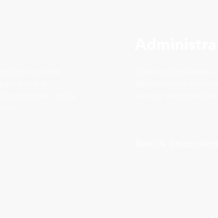
Administra
orden door ons
Direct optimalisati
teem kunt u
betrouwbare financi
rkzaamheden, zoals
van uw Vastgoedbel
eren,
Bekijk deze dien