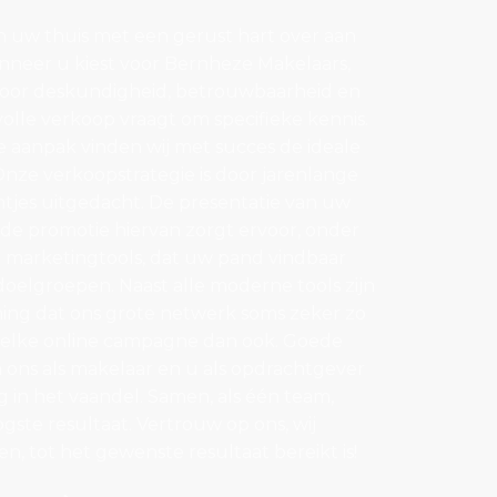
 uw thuis met een gerust hart over aan
anneer u kiest voor Bernheze Makelaars,
 voor deskundigheid, betrouwbaarheid en
volle verkoop vraagt om specifieke kennis.
 aanpak vinden wij met succes de ideale
Onze verkoopstrategie is door jarenlange
ntjes uitgedacht. De presentatie van uw
de promotie hiervan zorgt ervoor, onder
 marketingtools, dat uw pand vindbaar
doelgroepen. Naast alle moderne tools zijn
ening dat ons grote netwerk soms zeker zo
 welke online campagne dan ook. Goede
ons als makelaar en u als opdrachtgever
og in het vaandel. Samen, als één team,
ste resultaat. Vertrouw op ons, wij
en, tot het gewenste resultaat bereikt is!