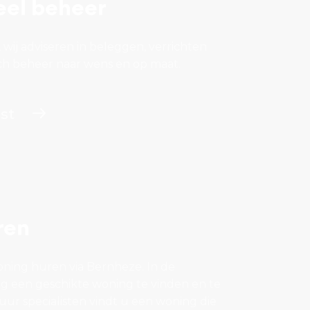
el beheer
it, wij adviseren in beleggen, verrichten
sch beheer naar wens en op maat.
st
ren
ning huren via Bernheze. In de
tig een geschikte woning te vinden en te
uur specialisten vindt u een woning die