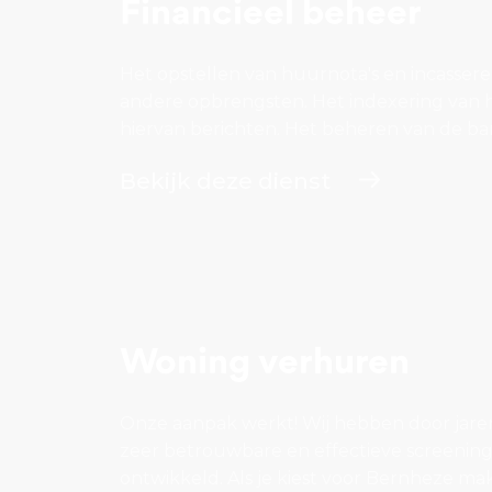
Financieel beheer
Het opstellen van huurnota's en incassere
andere opbrengsten. Het indexering van
hiervan berichten. Het beheren van de b
Bekijk deze dienst
Woning verhuren
Onze aanpak werkt! Wij hebben door jare
zeer betrouwbare en effectieve screeni
ontwikkeld. Als je kiest voor Bernheze mak