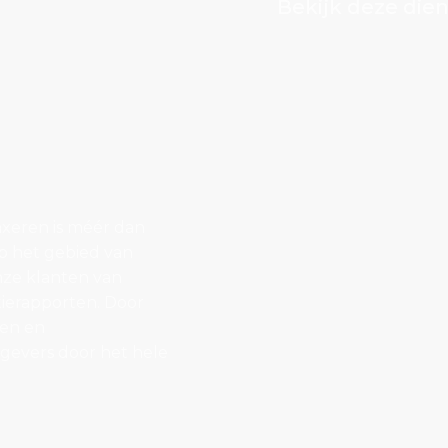
Bekijk deze dien
axeren is méér dan
Op het gebied van
onze klanten van
ierapporten. Door
gen en
gevers door het hele