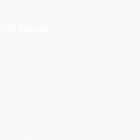
tief beheer
e van uw huurstromen met een
ele planning voor rendement bewaking
eggingen.
st