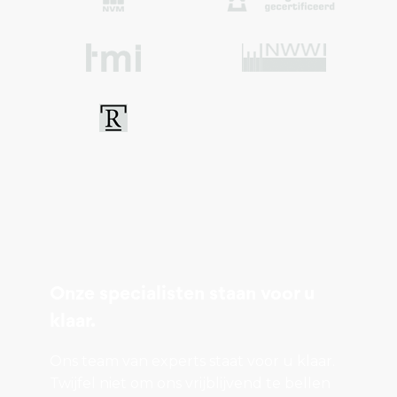
grond een ruime berging en een apart toilet.
Eerste verdieping: Op de eerste verdieping
bevinden zich drie ruime slaapkamers, elk met
voldoende lichtinval en ruimte. De master bedroom
is extra ruim en beschikt over een handige
inloopkast. Daarnaast is er een moderne badkamer,
voorzien van een ligbad, douche, en wastafel. Een
apart toilet is aanwezig op de overloop, en er is een
inloopkast voor extra opbergruimte.
Onze specialisten staan voor u
klaar.
Tweede verdieping: De zolderverdieping biedt veel
Ons team van experts staat voor u klaar.
opslagruimte, verdeeld over twee bergzolders, en
Twijfel niet om ons vrijblijvend te bellen
is via een vlizotrap te bereiken. Deze ruimte is ideaal