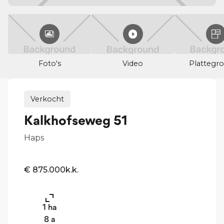
Foto's
Video
Plattegr
Verkocht
Kalkhofseweg 51
Haps
€ 875.000
k.k.
1
ha
8
a