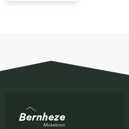
en een royale veldschuur zijn er volop
mogelijkheden om hobbymatig paarden te houden
aan huis. De ruime uitloopweides op het perceel
kunnen eenvoudig worden omgezet in paddocks
voor paarden. Daarnaast biedt de veldschuur meer
dan voldoende ruimte om paardenstallen in te
realiseren. Dit maakt het object bij uitstek geschikt
voor mensen die paarden aan huis willen verzorgen
en genieten van een landelijke levensstijl.
OMGEVING
Haps is een charmant en rustig dorp in het
prachtige Noord-Brabant, gelegen tussen de
groene weilanden en bossen. Met een rijke