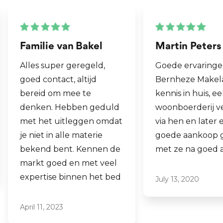
woonhuis is de bedrijfsruimte eenvoudig te
bereiken, wat het geheel zeer praktisch maakt.
Familie van Bakel
Martin Peters
Het buitenterrein is voorzien van 9 in grote
Alles super geregeld,
Goede ervaring
wisselende uitloopweides, alwaar honden zich vrij in
goed contact, altijd
Bernheze Makela
kunnen bewegen. Verder is een grote semi-
bereid om mee te
kennis in huis, e
verharde parkeerplaats, vlaggenmasten, etc. Alles
denken. Hebben geduld
woonboerderij v
met het uitleggen omdat
via hen en later 
om het bedrijf verder te kunnen exploiteren.
je niet in alle materie
goede aankoop 
bekend bent. Kennen de
met ze na goed a
PAARDEN
markt goed en met veel
Het bedrijf is niet alleen perfect voor het runnen
expertise binnen het bed
July 13, 2020
van een hondenpension, maar biedt ook
uitstekende mogelijkheden voor
April 11, 2023
paardenliefhebbers. Met meer dan 1 hectare grond