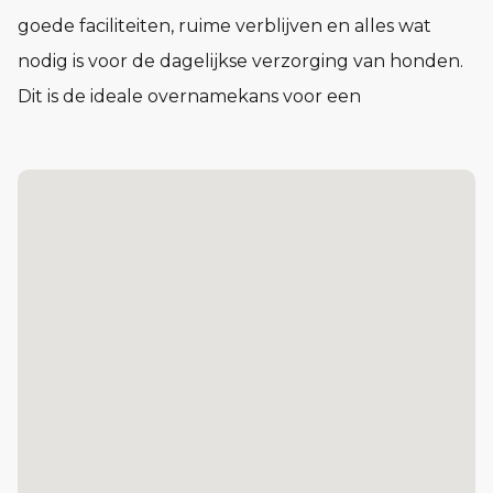
goede faciliteiten, ruime verblijven en alles wat
nodig is voor de dagelijkse verzorging van honden.
Dit is de ideale overnamekans voor een
dierenliefhebber met ondernemersambities die
direct aan de slag wil in een goed ingerichte,
winstgevende onderneming met volop
groeimogelijkheden. Grijp deze kans en bouw
verder aan het succes van hondenpension ‘De
Bengels’!
Het pension bestaat uit een royale vrijstaande
woning van circa 1.150 m³, maar daaraan gebouwd
de bedrijfsruimtes van 138 m² en een vrijstaande
veldschuur van 107 m². Dit alles is gelegen op een