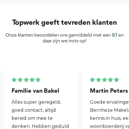
Topwerk geeft tevreden klanten
Onze klanten beoordelen ons gemiddeld met een
9,1
en
daar zijn we trots op!
Martin Peters
Henk van Zo
Goede ervaringen met
Fijne makelaar.
Bernheze Makelaars, veel
al mijn 2e woni
kennis in huis, eens onze
hen laten verk
woonboerderij verkocht
ook een woning