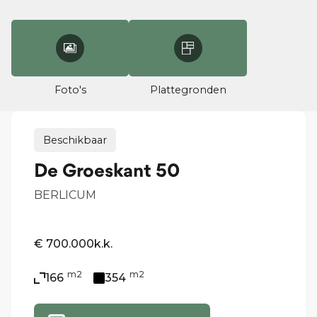
Foto's
Plattegronden
Beschikbaar
De Groeskant 50
BERLICUM
€ 700.000
k.k.
m2
m2
166
354