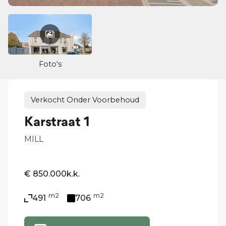
Foto's
Verkocht Onder Voorbehoud
Karstraat 1
MILL
€ 850.000
k.k.
m2
m2
491
706