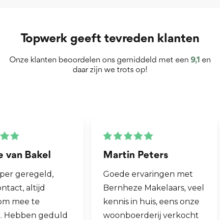
Het object is voorzien van 4 openbare
parkeerplaatsen en tevens van 3 parkeerplaatsen
Topwerk geeft tevreden klanten
in eigendom.
Onze klanten beoordelen ons gemiddeld met een
9,1
en
daar zijn we trots op!
Prijs
€ 850.000 k.k.
Aanvaarding
In overleg
Martin Peters
Henk van Zog
Goede ervaringen met
Fijne makelaar. 
Bernheze Makelaars, veel
al mijn 2e wonin
Lees meer...
kennis in huis, eens onze
hen laten verko
woonboerderij verkocht
ook een woning 