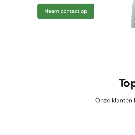
bezichtiging in kennis te stellen.
Neem contact op
VRAAGPRIJS
De vraagprijs bedraagt € 150.000,- kosten koper.
AANVAARDING
Vrijwel per direct.
MEER INFORMATIE
To
Er is een verkoopbrochure beschikbaar met mee
uitgebreidere informatie en documentatie (zoals
Onze klanten
kadastrale stukken, bestemmingsplan e.d.). Deze
Funda of via Bernheze Makelaars aanvragen.