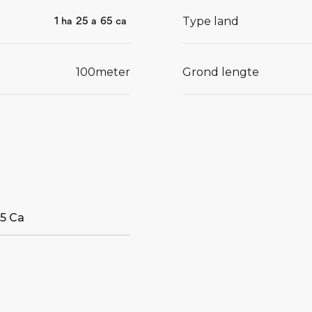
Type land
1
ha
25
a
65
ca
100
meter
Grond lengte
teau-
n zijn
aat uit
 tot circa
t leemarm
65 Ca
andgrond