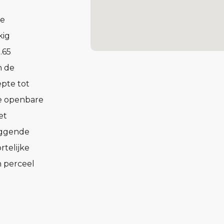
de
kig
.65
n de
epte tot
 de openbare
et
iggende
rtelijke
n perceel