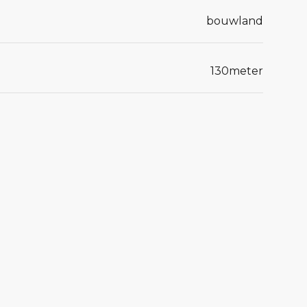
bouwland
130
meter