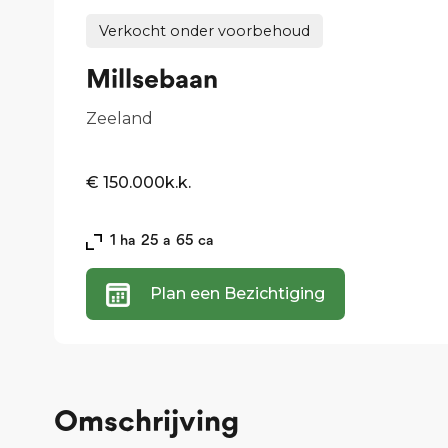
Verkocht onder voorbehoud
Millsebaan
Zeeland
€ 150.000
k.k.
1
ha
25
a
65
ca
Plan een Bezichtiging
Omschrijving