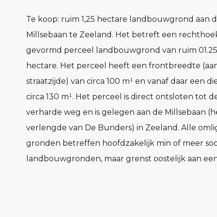
Te koop: ruim 1,25 hectare landbouwgrond aan 
Millsebaan te Zeeland. Het betreft een rechthoe
gevormd perceel landbouwgrond van ruim 01.25
hectare. Het perceel heeft een frontbreedte (aa
straatzijde) van circa 100 m¹ en vanaf daar een di
circa 130 m¹. Het perceel is direct ontsloten tot
verharde weg en is gelegen aan de Millsebaan (h
verlengde van De Bunders) in Zeeland. Alle oml
gronden betreffen hoofdzakelijk min of meer soo
landbouwgronden, maar grenst oostelijk aan ee
natuurgrond.
KADASTER