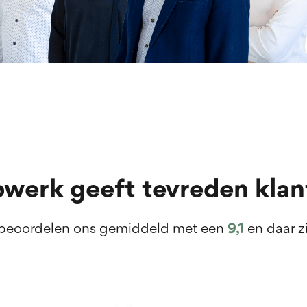
pwerk geeft tevreden klan
r en
 de
 beoordelen ons gemiddeld met een
9,1
en daar zi
 kunt u via