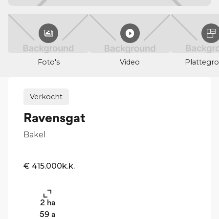
Foto's
Video
Plattegr
Verkocht
Ravensgat
Bakel
€ 415.000
k.k.
2
ha
59
a