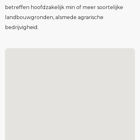
betreffen hoofdzakelijk min of meer soortelijke
landbouwgronden, alsmede agrarische
bedrijvigheid.
KADASTER
Kadastrale bekend als gemeente Bakel en
Milheeze, sectie N, nummers 1776 en 3104 met een
gezamenlijke grootte van 2 hectare, 59 are en 15
centiare (oftewel 25.915 m²).
BESTEMMING/FUNCTIE
De landbouwgrond is gelegen in het
“Omgevingsplan gemeente Gemert-Bakel”,
waarvoor we nog moeten terugkijken naar het