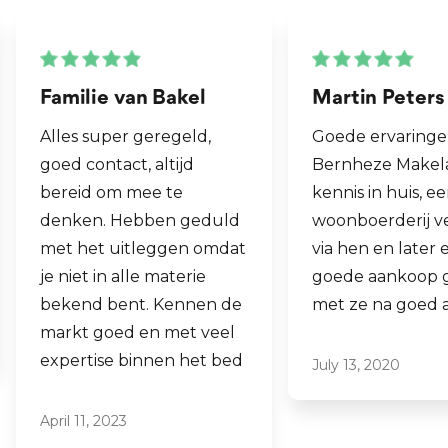
Familie van Bakel
Martin Peters
Alles super geregeld,
Goede ervaringen m
goed contact, altijd
Bernheze Makelaars,
bereid om mee te
kennis in huis, eens 
denken. Hebben geduld
woonboerderij verko
met het uitleggen omdat
via hen en later een
je niet in alle materie
goede aankoop ged
bekend bent. Kennen de
met ze na goed advie
markt goed en met veel
expertise binnen het bed
July 13, 2020
April 11, 2023