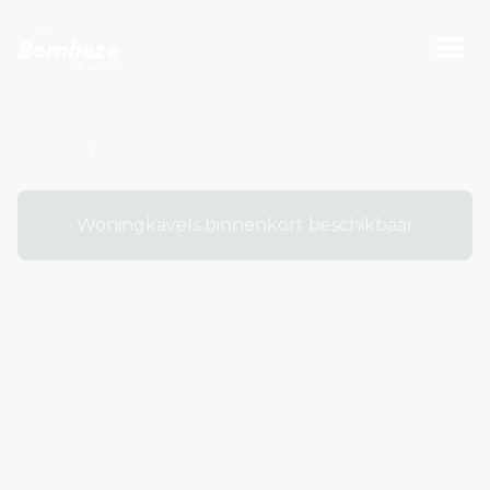
Projecten
Bouwnummers Kavel O100568
Woningkavels binnenkort beschikbaar