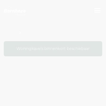
Projecten
Bouwnummers Kavel O100606
Woningkavels binnenkort beschikbaar