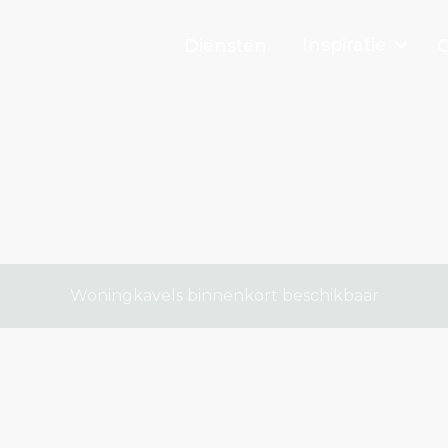
Inspiratie
Diensten
O
Woningkavels binnenkort beschikbaar