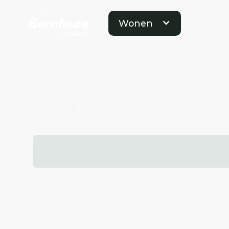
Wonen
Projecten
Bouwnummers Kavel O100621