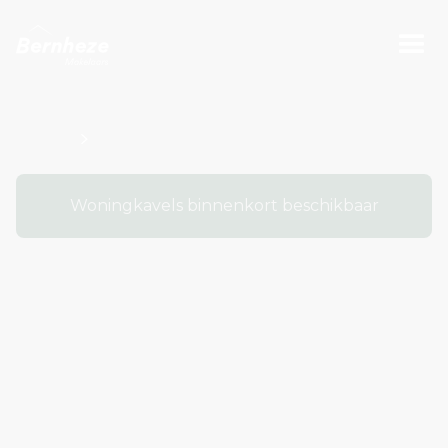
Projecten
Bouwnummers Kavel O100623
Woningkavels binnenkort beschikbaar