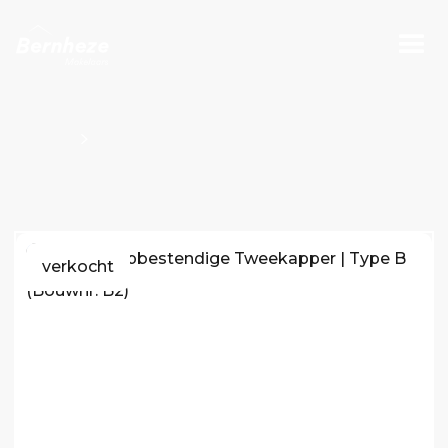
Projecten
Bouwnummers Kavel O100667
verkocht