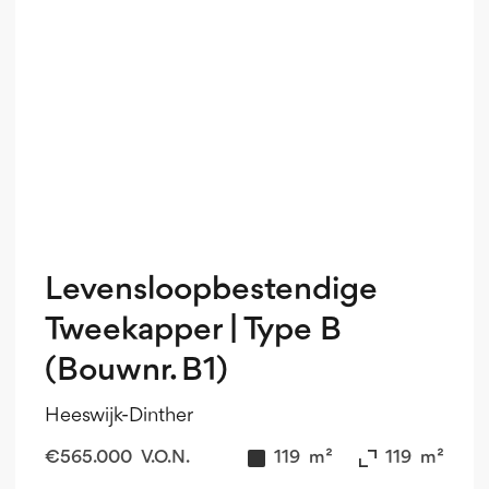
Levensloopbestendige
Tweekapper | Type B
(Bouwnr. B1)
Heeswijk-Dinther
€
565.000
V.O.N.
119
m²
119
m²