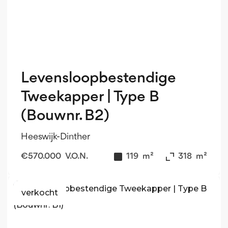
Levensloopbestendige
Tweekapper | Type B
(Bouwnr. B2)
Heeswijk-Dinther
€
570.000
V.O.N.
119
m²
318
m²
verkocht