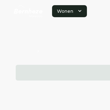
Wonen
Projecten
Bouwnummers Kavel O100690