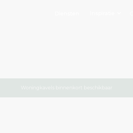
Inspiratie
Diensten
O
Woningkavels binnenkort beschikbaar