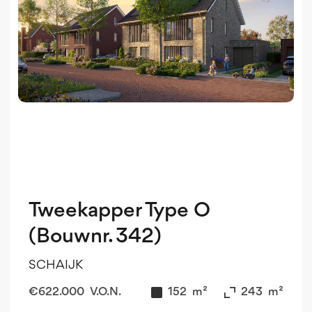
Tweekapper Type O
(Bouwnr. 342)
SCHAIJK
€
622.000
V.O.N.
152
m²
243
m²