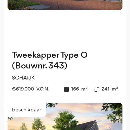
Tweekapper Type O
(Bouwnr. 343)
SCHAIJK
€
619.000
V.O.N.
166
m²
241
m²
beschikbaar