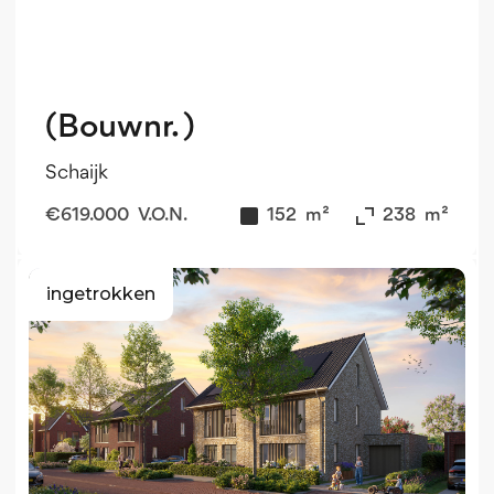
(Bouwnr. )
Schaijk
€
619.000
V.O.N.
152
m²
238
m²
ingetrokken