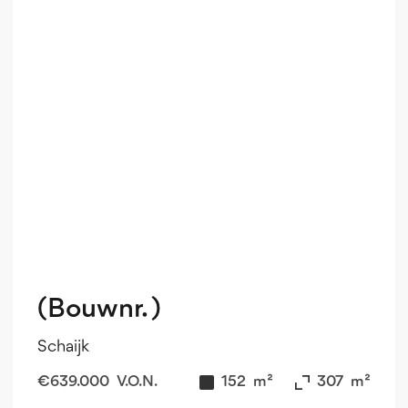
(Bouwnr. )
Schaijk
€
639.000
V.O.N.
152
m²
307
m²