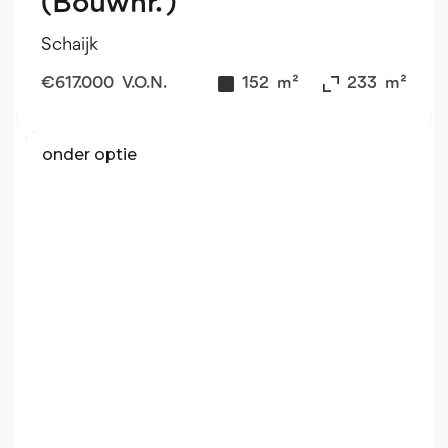
(Bouwnr. )
Schaijk
€
617.000
V.O.N.
152
m²
233
m²
onder optie