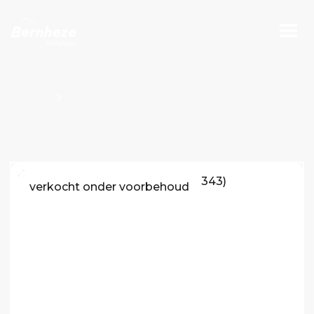
Projecten
Bouwnummers Kavel O100711
verkocht onder voorbehoud