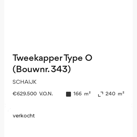
Tweekapper Type O
(Bouwnr. 343)
SCHAIJK
€
629.500
V.O.N.
166
m²
240
m²
verkocht