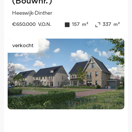
(Bouwnr. )
Heeswijk-Dinther
€
650.000
V.O.N.
157
m²
337
m²
verkocht