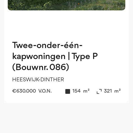
Twee-onder-één-
kapwoningen | Type P
(Bouwnr. 086)
HEESWIJK-DINTHER
€
630.000
V.O.N.
154
m²
321
m²