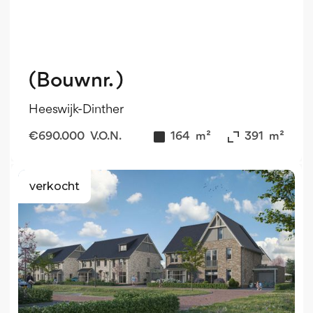
(Bouwnr. )
Heeswijk-Dinther
€
690.000
V.O.N.
164
m²
391
m²
verkocht