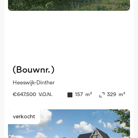
(Bouwnr. )
Heeswijk-Dinther
€
647.500
V.O.N.
157
m²
329
m²
verkocht