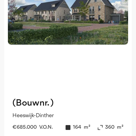
(Bouwnr. )
Heeswijk-Dinther
€
685.000
V.O.N.
164
m²
360
m²