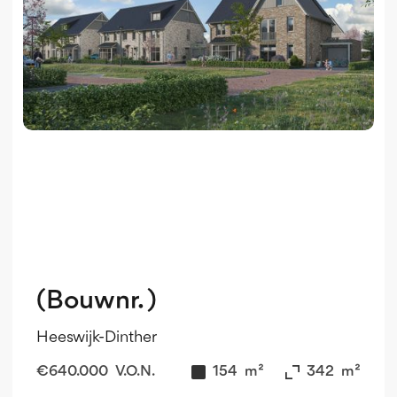
(Bouwnr. )
Heeswijk-Dinther
€
640.000
V.O.N.
154
m²
342
m²