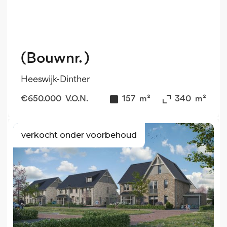
(Bouwnr. )
Heeswijk-Dinther
€
650.000
V.O.N.
157
m²
340
m²
verkocht onder voorbehoud