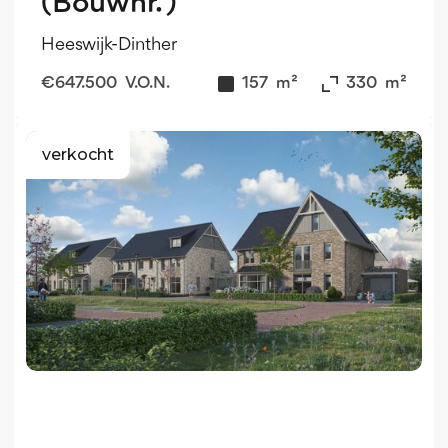
(Bouwnr. )
Heeswijk-Dinther
€
647.500
V.O.N.
157
m²
330
m²
verkocht