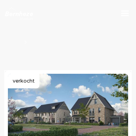
Projecten
Bouwnummers Kavel O100718
verkocht