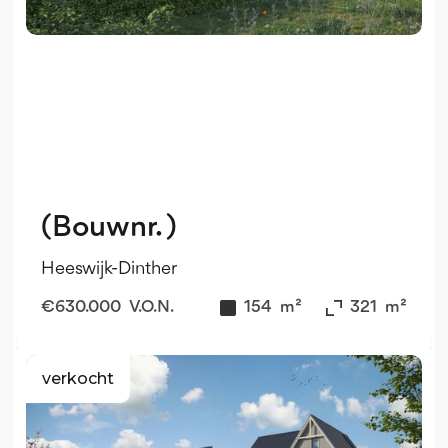
(Bouwnr. )
Heeswijk-Dinther
€
630.000
V.O.N.
154
m²
321
m²
verkocht