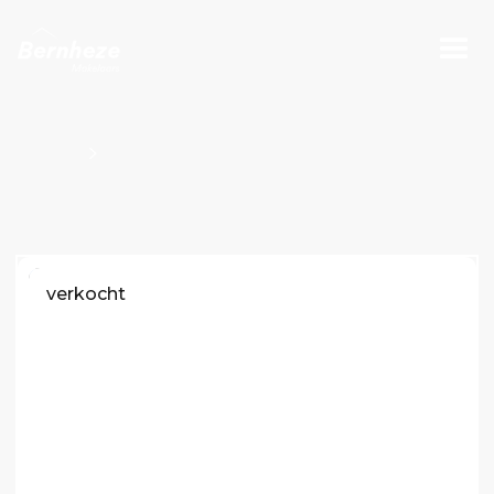
Projecten
Bouwnummers Kavel O100739
verkocht