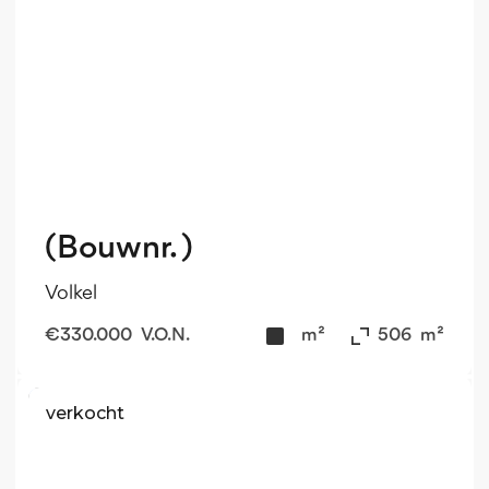
(Bouwnr. )
Volkel
€
330.000
V.O.N.
m²
506
m²
verkocht