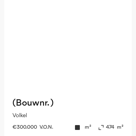
(Bouwnr. )
Volkel
€
300.000
V.O.N.
m²
474
m²