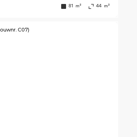
81
m²
44
m²