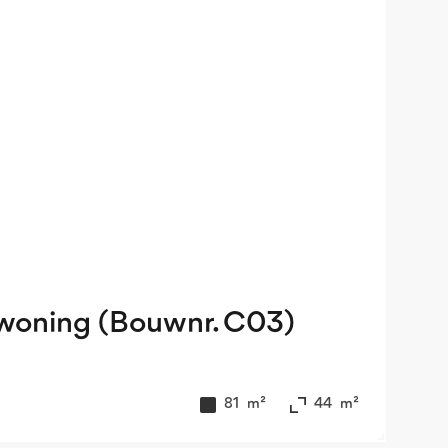
woning (Bouwnr. C03)
81
m²
44
m²