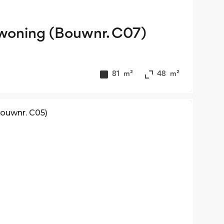
woning (Bouwnr. C07)
81
m²
48
m²