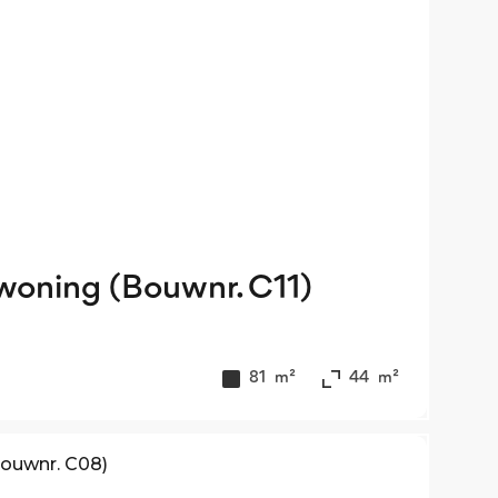
woning (Bouwnr. C11)
81
m²
44
m²