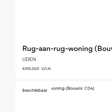
Rug-aan-rug-woning (Bou
UDEN
€
415.000
V.O.N.
beschikbaar