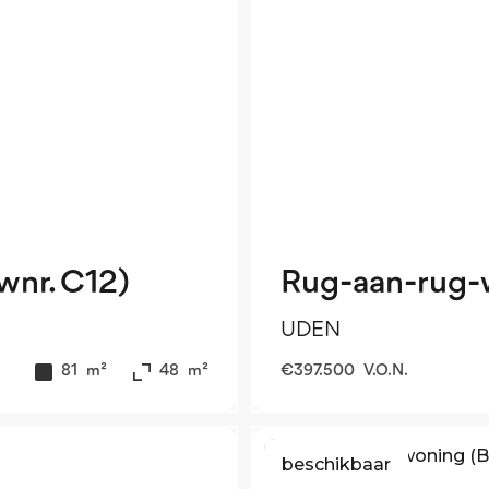
nr. C12)
Rug-aan-rug-
UDEN
81
m²
48
m²
€
397.500
V.O.N.
beschikbaar