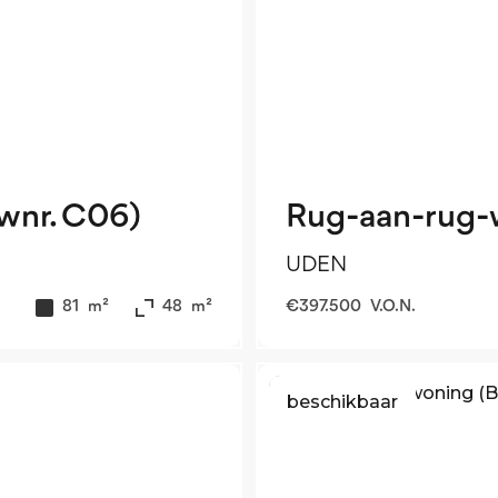
wnr. C06)
Rug-aan-rug-
UDEN
81
m²
48
m²
€
397.500
V.O.N.
beschikbaar