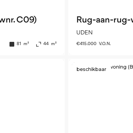
wnr. C09)
Rug-aan-rug-
UDEN
81
m²
44
m²
€
415.000
V.O.N.
beschikbaar