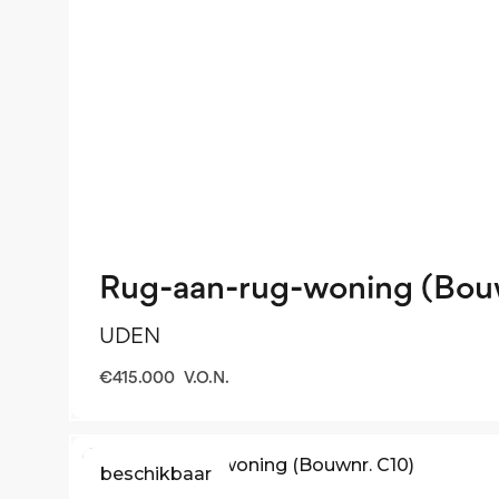
Rug-aan-rug-woning (Bouw
UDEN
€
415.000
V.O.N.
beschikbaar