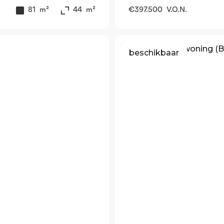
81
m²
44
m²
€
397.500
V.O.N.
beschikbaar