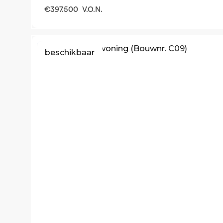
€
397.500
V.O.N.
beschikbaar