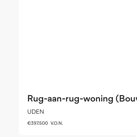
Rug-aan-rug-woning (Bou
UDEN
€
397.500
V.O.N.