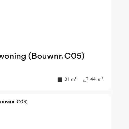
woning (Bouwnr. C05)
81
m²
44
m²