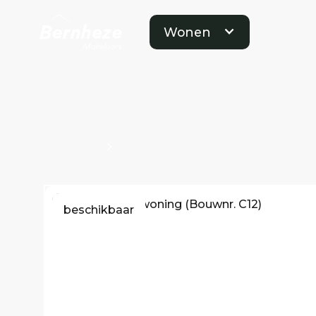
Wonen
Projecten
Bouwnummers Kavel O100781
beschikbaar