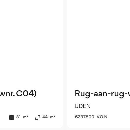
wnr. C04)
Rug-aan-rug-
UDEN
81
m²
44
m²
€
397.500
V.O.N.