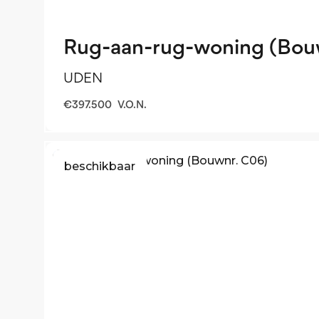
Rug-aan-rug-woning (Bou
UDEN
€
397.500
V.O.N.
beschikbaar