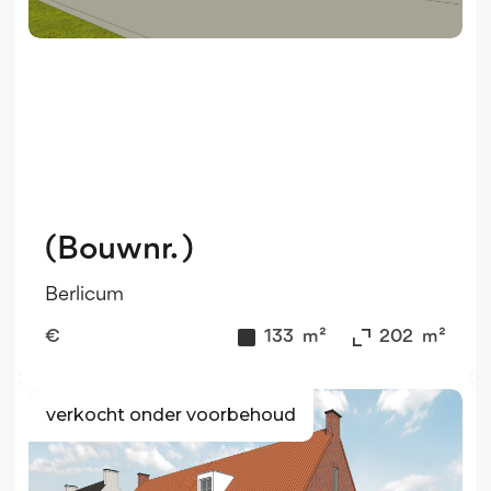
(Bouwnr. )
Berlicum
€
133
m²
202
m²
verkocht onder voorbehoud