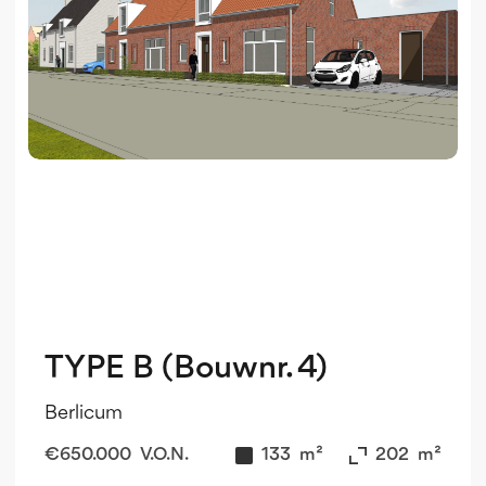
TYPE B (Bouwnr. 4)
Berlicum
€
650.000
V.O.N.
133
m²
202
m²