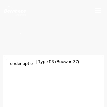
Projecten
Bouwnummers Kavel O100803
onder optie