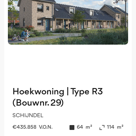
Hoekwoning | Type R3
(Bouwnr. 29)
SCHIJNDEL
€
435.858
V.O.N.
64
m²
114
m²