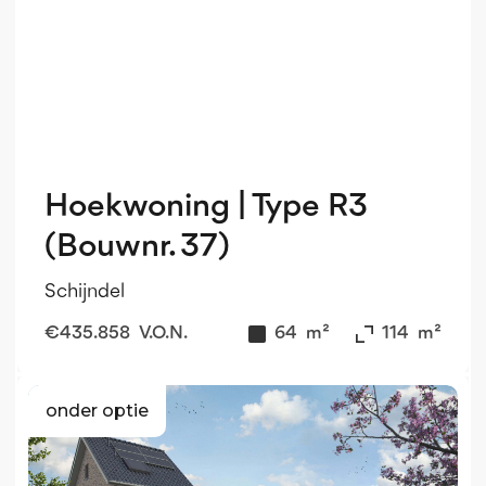
Hoekwoning | Type R3
(Bouwnr. 37)
Schijndel
€
435.858
V.O.N.
64
m²
114
m²
onder optie