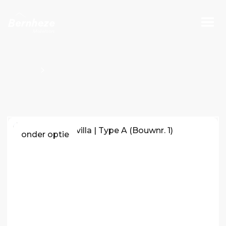
Projecten
Bouwnummers Kavel O100804
onder optie