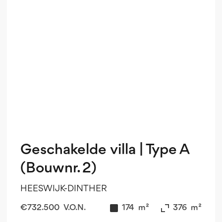
Geschakelde villa | Type A
(Bouwnr. 2)
HEESWIJK-DINTHER
€
732.500
V.O.N.
174
m²
376
m²