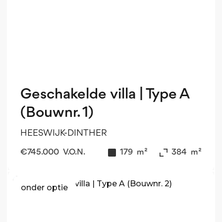
Geschakelde villa | Type A
(Bouwnr. 1)
HEESWIJK-DINTHER
€
745.000
V.O.N.
179
m²
384
m²
onder optie