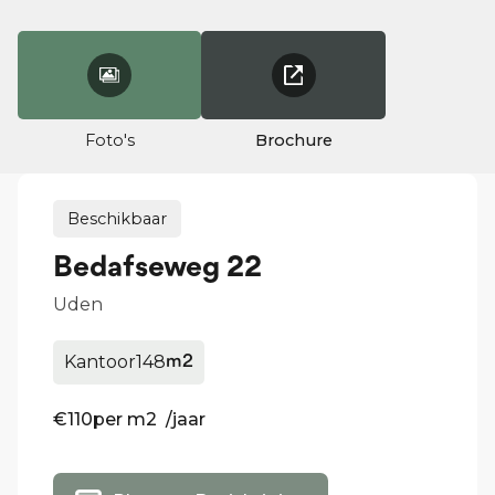
Foto's
Brochure
Beschikbaar
Bedafseweg 22
Uden
Kantoor
148
m2
€110
per m2 /jaar