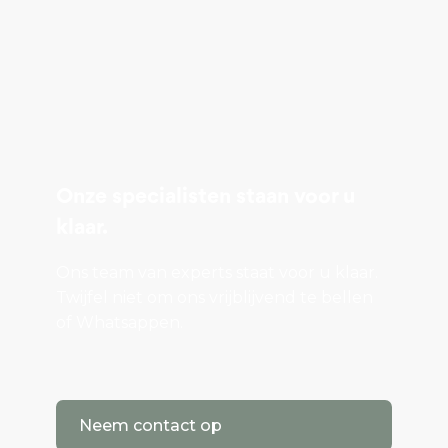
Onze specialisten staan voor u
klaar.
Ons team van experts staat voor u klaar.
Twijfel niet om ons vrijblijvend te bellen
of Whatsappen.
Neem contact op