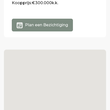
Koopprijs:
€300.000
k.k.
Plan een Bezichtiging