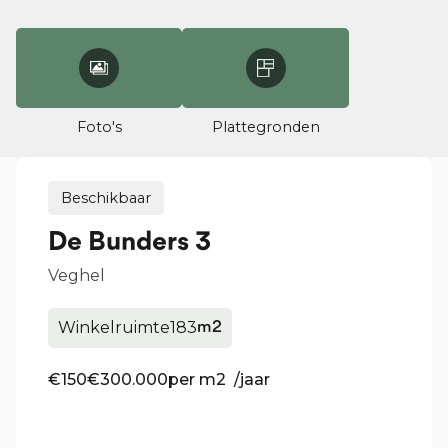
Foto's
Plattegronden
Beschikbaar
De Bunders 3
Veghel
Winkelruimte
183
m2
€150
€300.000
per m2 /jaar