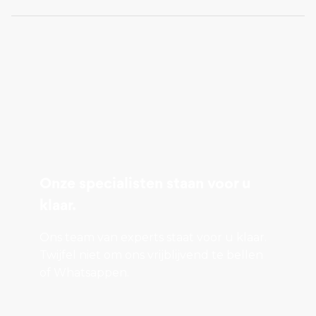
Onze specialisten staan voor u
klaar.
Ons team van experts staat voor u klaar.
Twijfel niet om ons vrijblijvend te bellen
of Whatsappen.