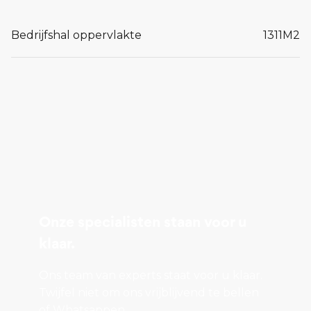
Bedrijfshal oppervlakte
1311
M2
Onze specialisten staan voor u
klaar.
Ons team van experts staat voor u klaar.
Twijfel niet om ons vrijblijvend te bellen
of Whatsappen.