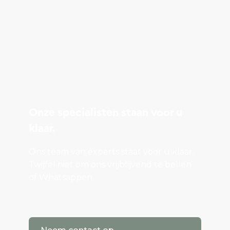
Onze specialisten staan voor u
klaar.
Ons team van experts staat voor u klaar.
Twijfel niet om ons vrijblijvend te bellen
of Whatsappen.