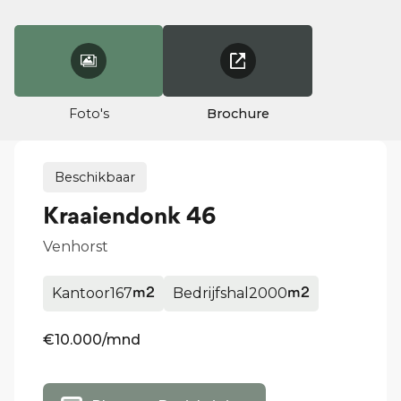
Foto's
Brochure
Beschikbaar
Kraaiendonk 46
Venhorst
Kantoor
167
Bedrijfshal
2000
m2
m2
€10.000
/mnd