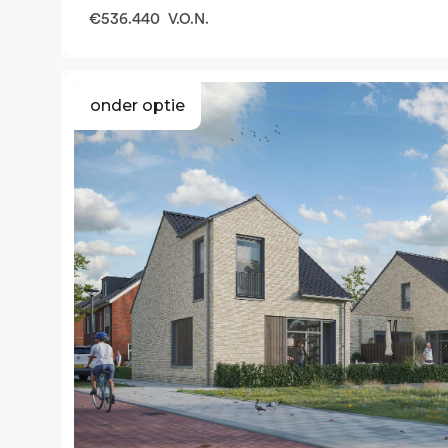
€
536.440
V.O.N.
onder optie