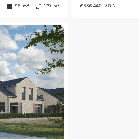
96
m²
179
m²
€
536.440
V.O.N.