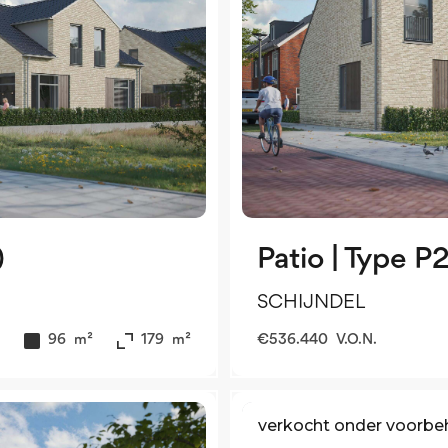
)
Patio | Type P
SCHIJNDEL
96
m²
179
m²
€
536.440
V.O.N.
verkocht onder voorb