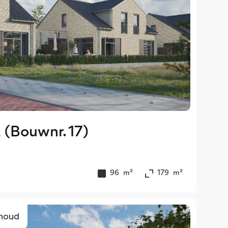
2 (Bouwnr. 17)
96
m²
179
m²
ehoud