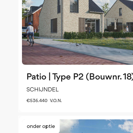
Patio | Type P2 (Bouwnr. 18
SCHIJNDEL
€
536.440
V.O.N.
onder optie