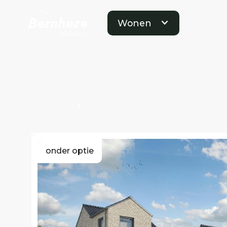
Wonen
Projecten
Bouwnummers Kavel O100799
onder optie