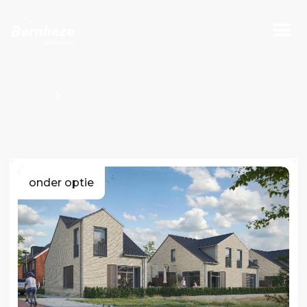
Projecten
Bouwnummers Kavel O100800
onder optie