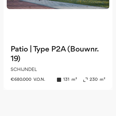
Patio | Type P2A (Bouwnr.
19)
SCHIJNDEL
€
680.000
V.O.N.
131
m²
230
m²