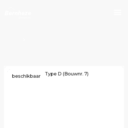
Projecten
Bouwnummers Kavel O100813
beschikbaar