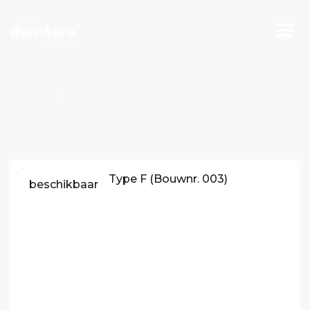
Projecten
Bouwnummers Kavel O100815
beschikbaar