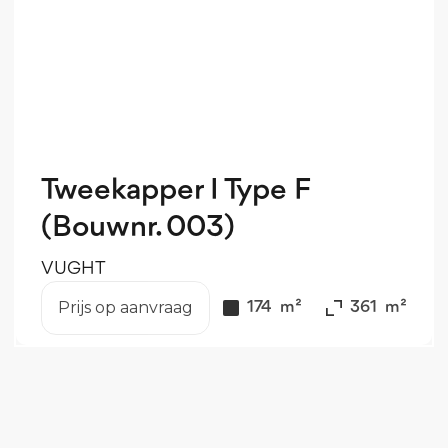
Tweekapper I Type F
(Bouwnr. 003)
VUGHT
Prijs op aanvraag
€
1
V.O.N.
174
m²
361
m²