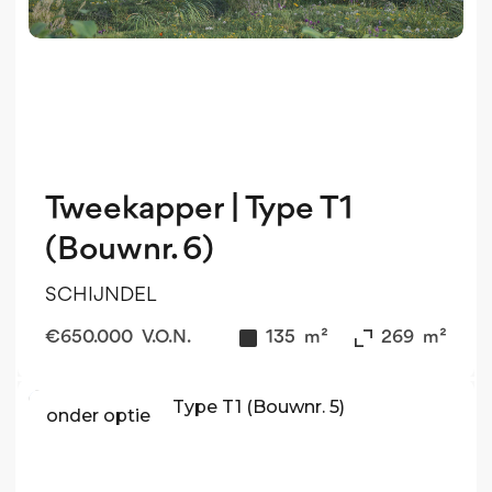
Tweekapper | Type T1
(Bouwnr. 6)
SCHIJNDEL
€
650.000
V.O.N.
135
m²
269
m²
onder optie