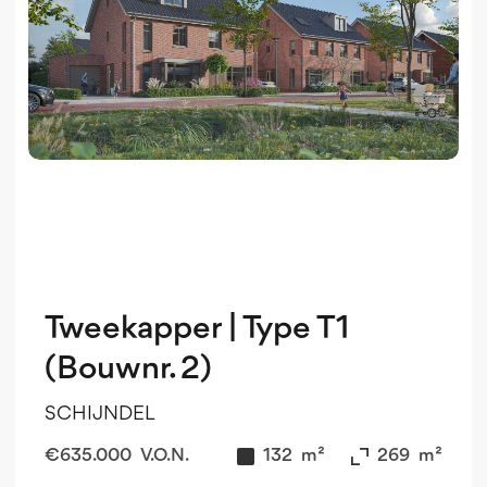
Tweekapper | Type T1
(Bouwnr. 2)
SCHIJNDEL
€
635.000
V.O.N.
132
m²
269
m²