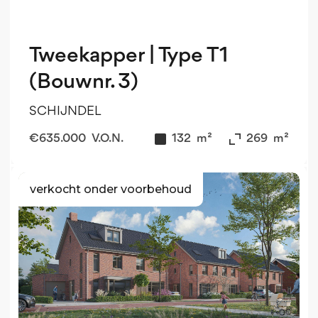
Tweekapper | Type T1
(Bouwnr. 3)
SCHIJNDEL
€
635.000
V.O.N.
132
m²
269
m²
verkocht onder voorbehoud