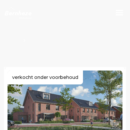
Projecten
Bouwnummers Kavel O100796
verkocht onder voorbehoud