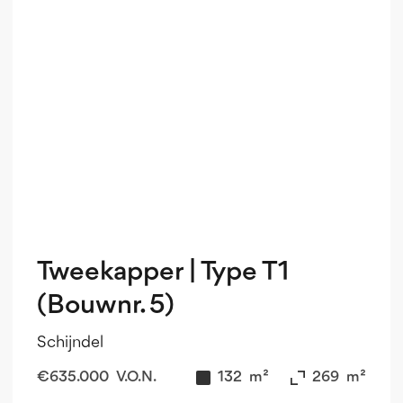
Tweekapper | Type T1
(Bouwnr. 5)
Schijndel
€
635.000
V.O.N.
132
m²
269
m²