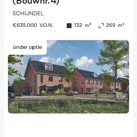
(Bouwnr. 4)
SCHIJNDEL
€
635.000
V.O.N.
132
m²
269
m²
onder optie