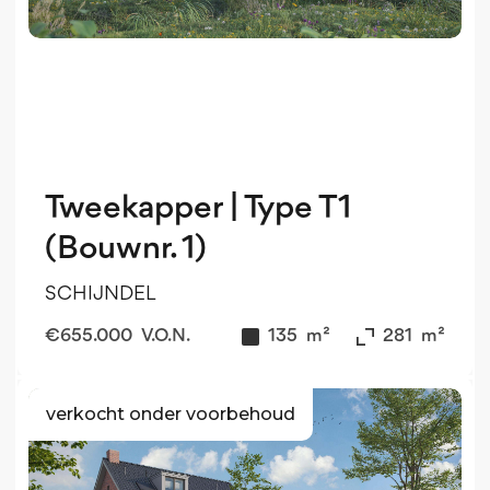
Tweekapper | Type T1
(Bouwnr. 1)
SCHIJNDEL
€
655.000
V.O.N.
135
m²
281
m²
verkocht onder voorbehoud