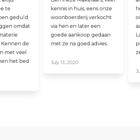
kennis in huis, eens onze
hen laten verko
woonboerderij verkocht
ook een woning 
via hen en later een
aankopen.
goede aankoop gedaan
Laagdrempelig 
met ze na goed advies.
professioneel, ik
ze graag aan.
July 13, 2020
June 16, 2021