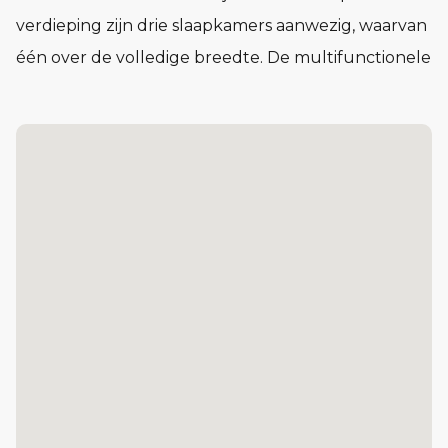
verdieping zijn drie slaapkamers aanwezig, waarvan
één over de volledige breedte. De multifunctionele
zolder biedt extra mogelijkheden en is er een
aparte techniekruimte aanwezig. Ook parkeer je
eenvoudig op eigen terrein.
Kenmerken:
• Praktische berging direct naast de woning
• Keuken gesitueerd aan de tuinzijde
• Grote raampartij met uitzicht op de tuin
• Woonkamer aan de straatzijde, met een stijlvolle
erker bij woning 1 en 6
• 3 slaapkamers waarvan 1 over de gehele breedte
van de woning
• Multifunctionele zolder met aparte