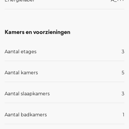
Interesse?
Heb je vragen of wil je meer informatie over Grote
Braeck? Neem contact op met de makelaar of bel
Kamers en voorzieningen
0413-243818.
Aantal etages
3
Lees meer...
Aantal kamers
5
Aantal slaapkamers
3
Aantal badkamers
1