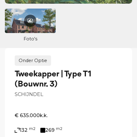
Foto's
Onder Optie
Tweekapper | Type T1
(Bouwnr. 3)
SCHIJNDEL
€ 635.000
k.k.
m2
m2
132
269