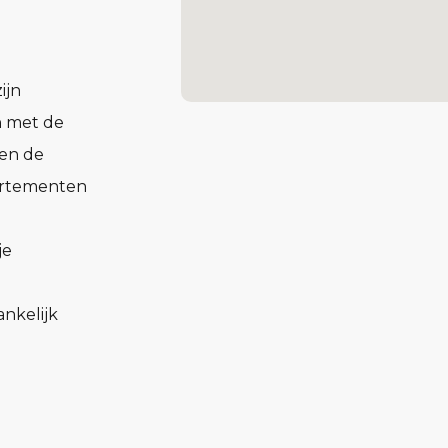
ijn
n met de
ken de
partementen
je
nkelijk
oegang tot
 de