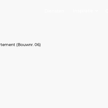
Inspiratie
Diensten
O
tement (Bouwnr. 06)