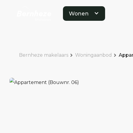
Wonen
Bernheze makelaars
Woningaanbod
Appar