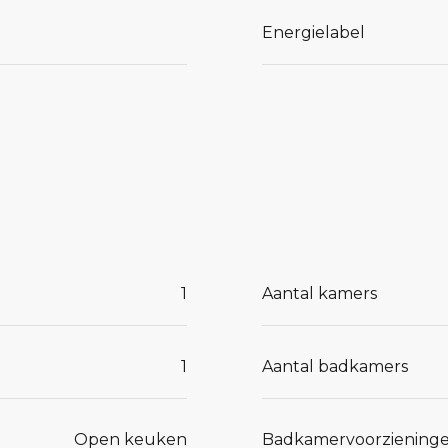
r de
Energielabel
aats? Kies
to veilig
 de
1
Aantal kamers
1
Aantal badkamers
Open keuken
Badkamervoorziening