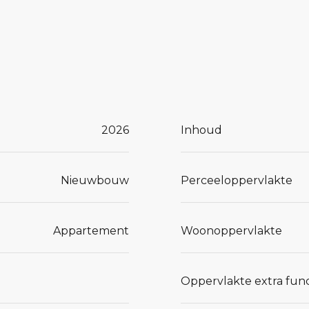
de
ttige
laande
nruimte:
2026
Inhoud
, is
Nieuwbouw
Perceeloppervlakte
douche en
Appartement
Woonoppervlakte
uw
Oppervlakte extra func
rtabel