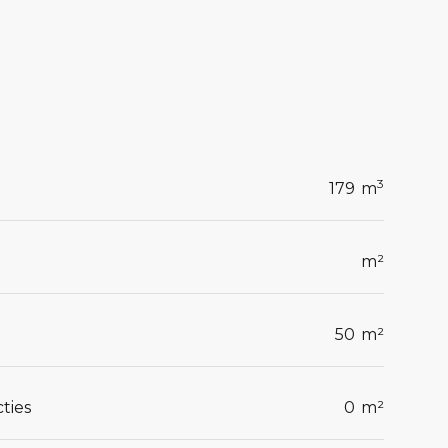
3
179
m
m²
50
m²
ties
0
m²