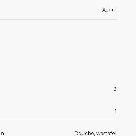
A_+++
2
1
en
Douche, wastafel