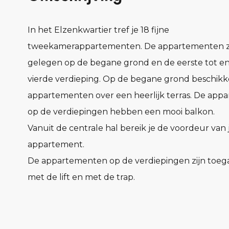
In het Elzenkwartier tref je 18 fijne
tweekamerappartementen. De appartementen z
gelegen op de begane grond en de eerste tot e
vierde verdieping. Op de begane grond beschik
appartementen over een heerlijk terras. De ap
op de verdiepingen hebben een mooi balkon.
Vanuit de centrale hal bereik je de voordeur van 
appartement.
De appartementen op de verdiepingen zijn toega
met de lift en met de trap.
De entree, met meterkast en garderobe, biedt t
de keuken en woonkamer, het separate toilet en
techniekruimte.