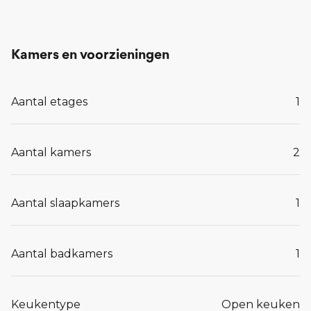
gezamenlijke (fietsen)berging op de begane grond.
Kamers en voorzieningen
Lees meer...
Aantal etages
1
Aantal kamers
2
Aantal slaapkamers
1
Aantal badkamers
1
Keukentype
Open keuken