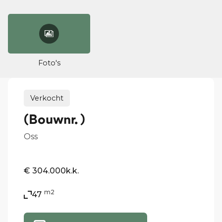
Foto's
Verkocht
(Bouwnr. )
Oss
€ 304.000
k.k.
m2
47