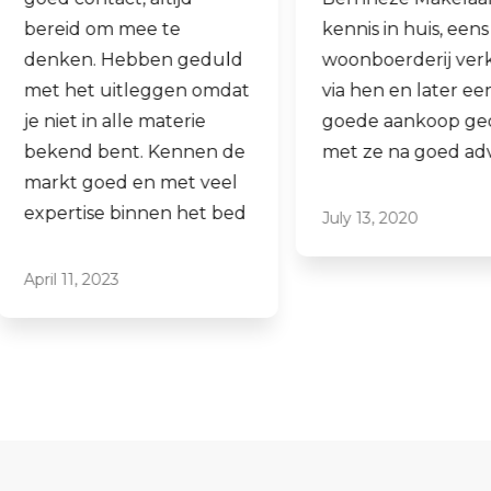
kennis in huis, eens onze
hen laten verk
woonboerderij verkocht
ook een woning
via hen en later een
aankopen.
goede aankoop gedaan
Laagdrempelig 
met ze na goed advies.
professioneel, i
ze graag aan.
July 13, 2020
June 16, 2021