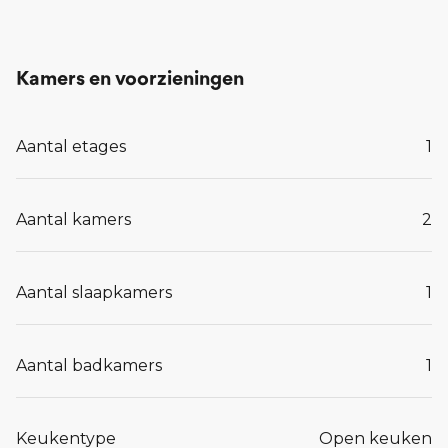
gezamenlijke (fietsen)berging op de begane grond.
Kamers en voorzieningen
Lees meer...
Aantal etages
1
Aantal kamers
2
Aantal slaapkamers
1
Aantal badkamers
1
Keukentype
Open keuken