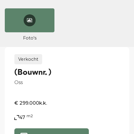
Foto's
Verkocht
(Bouwnr. )
Oss
€ 299.000
k.k.
m2
47