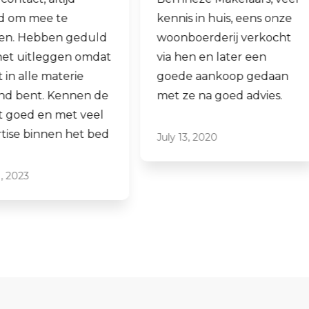
kennis in huis, eens onze
hen laten verko
woonboerderij verkocht
ook een woning 
via hen en later een
aankopen.
goede aankoop gedaan
Laagdrempelig 
met ze na goed advies.
professioneel, ik
ze graag aan.
July 13, 2020
June 16, 2021