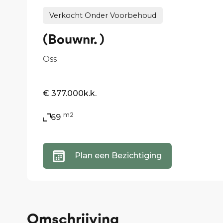
Verkocht Onder Voorbehoud
(Bouwnr. )
Oss
€ 377.000
k.k.
m2
69
Plan een Bezichtiging
Omschrijving