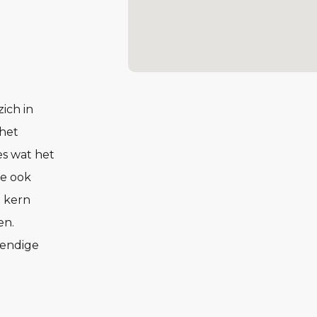
ich in
 het
es wat het
je ook
e kern
en.
vendige
ische
unieke
delijke