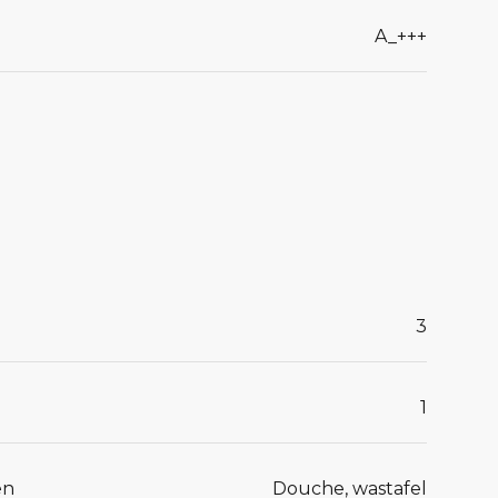
A_+++
3
1
en
Douche, wastafel