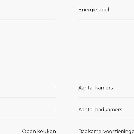
Energielabel
an de
1
Aantal kamers
er
1
Aantal badkamers
ding voor
nde de
Open keuken
Badkamervoorziening