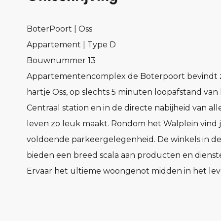
BoterPoort | Oss
Appartement | Type D
Bouwnummer 13
Appartementencomplex de Boterpoort bevindt z
hartje Oss, op slechts 5 minuten loopafstand van
Centraal station en in de directe nabijheid van all
leven zo leuk maakt. Rondom het Walplein vind 
voldoende parkeergelegenheid. De winkels in d
bieden een breed scala aan producten en dienst
Ervaar het ultieme woongenot midden in het le
centrum van Oss, waar modern comfort en histor
charme naadloos samenkomen. Wonen op deze 
locatie betekent niet alleen genieten van alle ste