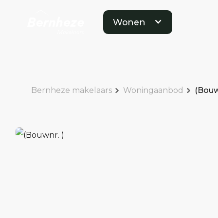
Wonen
Bernheze makelaars
Woningaanbod
(Bouw