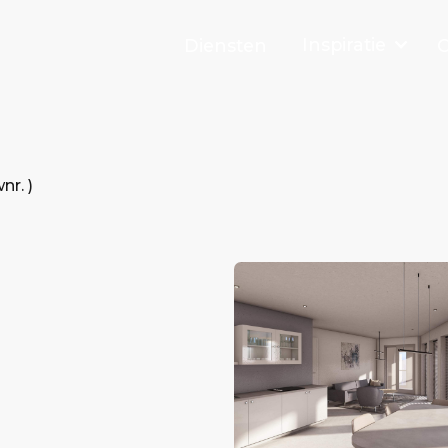
Inspiratie
Diensten
O
nr. )